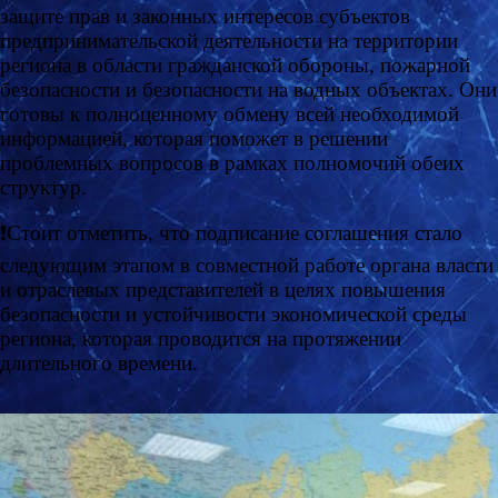
защите прав и законных интересов субъектов
предпринимательской деятельности на территории
региона в области гражданской обороны, пожарной
безопасности и безопасности на водных объектах. Они
готовы к полноценному обмену всей необходимой
информацией, которая поможет в решении
проблемных вопросов в рамках полномочий обеих
структур.
❗️Стоит отметить, что подписание соглашения стало
следующим этапом в совместной работе органа власти
и отраслевых представителей в целях повышения
безопасности и устойчивости экономической среды
региона, которая проводится на протяжении
длительного времени.