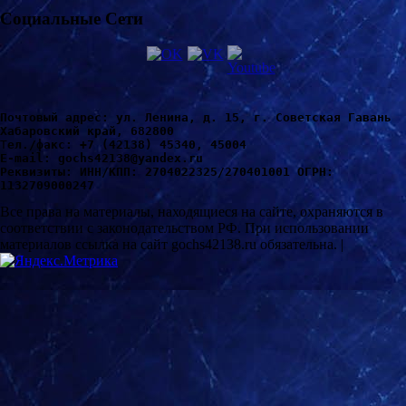
Социальные Сети
Почтовый адрес: ул. Ленина, д. 15, г. Советская Гавань 
Хабаровский край, 682800
Т
ел./факс: +7 (42138) 45340, 45004
Е-mail: gochs42138@yandex.ru
Реквизиты: ИНН/КПП: 2704022325/270401001 ОГРН: 
1132709000247
Все права на материалы, находящиеся на сайте, охраняются в
соответствии с законодательством РФ. При использовании
материалов ссылка на сайт gochs42138.ru обязательна. |