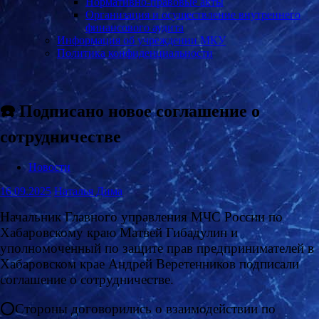
Нормативно-правовые акты
Организация и осуществление внутреннего
финансового аудита
Информация об учреждении МКУ
Политика конфиденциальности
☎️ Подписано новое соглашение о
сотрудничестве
Новости
16.09.2025
Наталья Дима
Начальник Главного управления МЧС России по
Хабаровскому краю Матвей Гибадулин и
уполномоченный по защите прав предпринимателей в
Хабаровском крае Андрей Веретенников подписали
соглашение о сотрудничестве.
⭕Стороны договорились о взаимодействии по