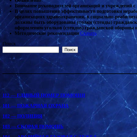
Объявление
:
Внимание руководителей организаций и учреждений 
В целях повышения эффективности подготовки нерабо
организациях здравоохранения, в социально-реабили
должны быть оборудованы уголки (стенды) гражданск
оформлению уголков (стендов) гражданской обороны 
Методические рекомендации
Скачать
Поиск
Поиск
112 — ЕДИНЫЙ НОМЕР ПОМОЩИ
101 — ПОЖАРНАЯ ОХРАНА
102 — ПОЛИЦИЯ
103 — СКОРАЯ ПОМОЩЬ
104 — АВАРИЙНАЯ ГАЗОВАЯ СЛУЖБА