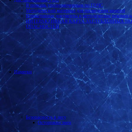
В помощь уполномоченным по ГОЧС
Методический материал для проведения занятий
Нормативные документы и методические рекоменд
ИНТЕРАКТИВНАЯ КАРТА ЗАГЛУБЛЕННЫХ П
ОПАСНОСТЕЙ
Памятки
Безопасность в лесу
Осторожно змеи