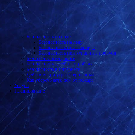
Безопасность на воде
Безопасность на льду
Безопасность при гололеде
Безопасность при купании в проруби
Безопасность на дороге
Безопасность детей на стройках
Безопасность в интернете
Действия при угрозе терроризма
Как уберечь дачу, дом от пожара
Услуги
Планирование