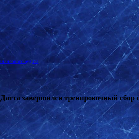
инансового аудита
е Датта завершился тренировочный сбор