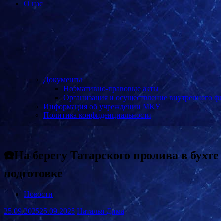
О нас
Документы
Нормативно-правовые акты
Организация и осуществление внутреннего ф
Информация об учреждении МКУ
Политика конфиденциальности
☎️На берегу Татарского пролива в бухт
подготовке
Новости
25.09.2025
25.09.2025
Наталья Дима