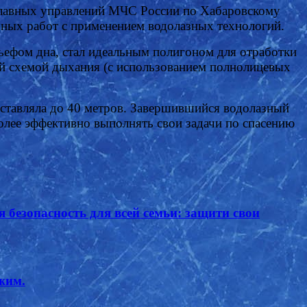
 Главных управлений МЧС России по Хабаровскому
ьных работ с применением водолазных технологий.
ьефом дна, стал идеальным полигоном для отработки
ой схемой дыхания (с использованием полнолицевых
оставляла до 40 метров. Завершившийся водолазный
олее эффективно выполнять свои задачи по спасению
асность для всей семьи: защити свои
жим.