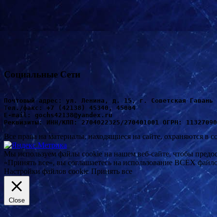
Социальные Сети
Почтовый адрес: ул. Ленина, д. 15, г. Советская Гавань 
Т
ел./факс: +7 (42138) 45340, 45004
Е-mail: gochs42138@yandex.ru
Реквизиты: ИНН/КПП: 2704022325/270401001 ОГРН: 11327090
Все права на материалы, находящиеся на сайте, охраняются в с
Мы используем файлы cookie на нашем веб-сайте, чтобы предо
«Принять все», вы соглашаетесь на использование ВСЕХ файло
Настройки файлов cookie
Принять все
Close