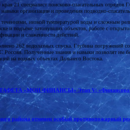
о края 21 специалист поисково-спасательных отрядов
 навыки организации и проведения подводно-спасател
 течениями, низкой температурой воды и сложным рел
иске и подъёме затонувших объектов, работе с открыт
фикации и слаженности действий.
олнено 262 водолазных спуска. Глубина погружений с
С России. Полученные знания и навыки позволят им б
ций на водных объектах Дальнего Востока.
 «МОИ ФИНАНСЫ» Этап V: «Финансовая безоп
ного района отменен особый противопожарный ре