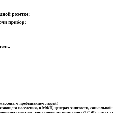
дной розетке;
ючи прибор;
ель.
с массовым пребыванием людей!
тающего населения, в МФЦ, центрах занятости, социальной 
тационных центрах, управляющих компаниях (ТСЖ), домах к