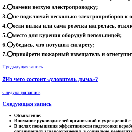
2.⭕замени ветхую электропроводку;
3.⭕не подключай несколько электроприборов к о
4.⭕если вилка или сама розетка нагрелась, откл
5.⭕место для курения оборудуй пепельницей;
6.⭕убедись, что потушил сигарету;
7.⭕приобрети пожарный извещатель и огнетушит
Навигация
Предыдущая запись
по
❓Из чего состоит «уловитель дыма»?
записям
Следующая запись
Следующая запись
Объявление
:
Внимание руководителей организаций и учреждений 
В целях повышения эффективности подготовки нерабо
организациях здравоохранения, в социально-реабили