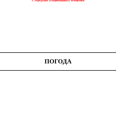
С городских (стационарных) телефонов
ПОГОДА