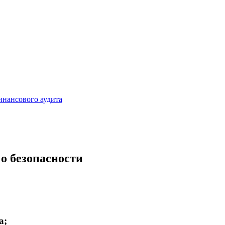
инансового аудита
о безопасности
а;