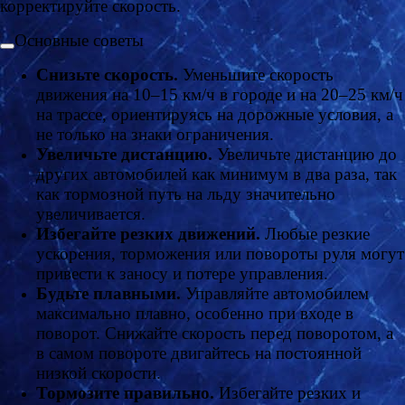
корректируйте скорость.
Основные советы
Снизьте скорость.
Уменьшите скорость
движения на 10–15 км/ч в городе и на 20–25 км/ч
на трассе, ориентируясь на дорожные условия, а
не только на знаки ограничения.
Увеличьте дистанцию.
Увеличьте дистанцию до
других автомобилей как минимум в два раза, так
как тормозной путь на льду значительно
увеличивается.
Избегайте резких движений.
Любые резкие
ускорения, торможения или повороты руля могут
привести к заносу и потере управления.
Будьте плавными.
Управляйте автомобилем
максимально плавно, особенно при входе в
поворот. Снижайте скорость перед поворотом, а
в самом повороте двигайтесь на постоянной
низкой скорости.
Тормозите правильно.
Избегайте резких и