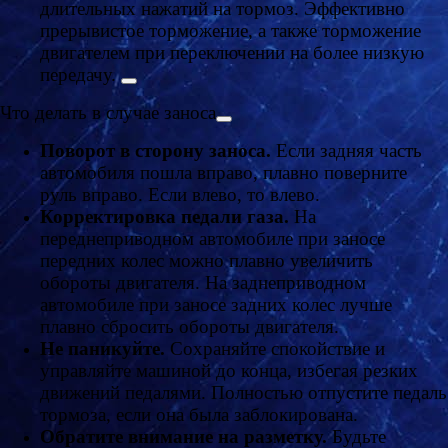
длительных нажатий на тормоз. Эффективно
прерывистое торможение, а также торможение
двигателем при переключении на более низкую
передачу.
Что делать в случае заноса
Поворот в сторону заноса.
Если задняя часть
автомобиля пошла вправо, плавно поверните
руль вправо. Если влево, то влево.
Корректировка педали газа.
На
переднеприводном автомобиле при заносе
передних колес можно плавно увеличить
обороты двигателя. На заднеприводном
автомобиле при заносе задних колес лучше
плавно сбросить обороты двигателя.
Не паникуйте.
Сохраняйте спокойствие и
управляйте машиной до конца, избегая резких
движений педалями. Полностью отпустите педаль
тормоза, если она была заблокирована.
Обратите внимание на разметку.
Будьте