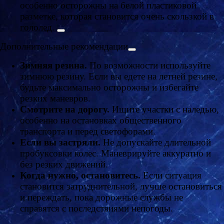
особенно осторожны на белой пластиковой
разметке, которая становится очень скользкой в
гололед.
Дополнительные рекомендации
Зимняя резина.
По возможности используйте
зимнюю резину. Если вы едете на летней резине,
будьте максимально осторожны и избегайте
резких маневров.
Смотрите на дорогу.
Ищите участки с наледью,
особенно на остановках общественного
транспорта и перед светофорами.
Если вы застряли.
Не допускайте длительной
пробуксовки колес. Маневрируйте аккуратно и
без резких движений.
Когда нужно, остановитесь.
Если ситуация
становится затруднительной, лучше остановиться
и переждать, пока дорожные службы не
справятся с последствиями непогоды.