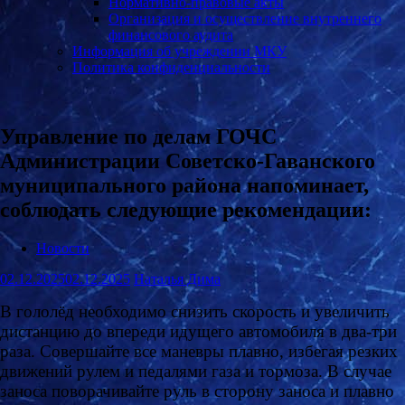
Нормативно-правовые акты
Организация и осуществление внутреннего
финансового аудита
Информация об учреждении МКУ
Политика конфиденциальности
Управление по делам ГОЧС
Администрации Советско-Гаванского
муниципального района напоминает,
соблюдать следующие рекомендации:
Новости
02.12.2025
02.12.2025
Наталья Дима
В гололёд необходимо снизить скорость и увеличить
дистанцию до впереди идущего автомобиля в два-три
раза. Совершайте все маневры плавно, избегая резких
движений рулем и педалями газа и тормоза. В случае
заноса поворачивайте руль в сторону заноса и плавно