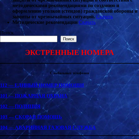
методическими рекомендациями по созданию и
оформлению уголков (стендов) гражданской обороны и
защиты от чрезвычайных ситуаций.
Скачать
Методические рекомендации
Скачать
Поиск
Поиск
ЭКСТРЕННЫЕ НОМЕРА
С мобильных телефонов
112 — ЕДИНЫЙ НОМЕР ПОМОЩИ
101 — ПОЖАРНАЯ ОХРАНА
102 — ПОЛИЦИЯ
103 — СКОРАЯ ПОМОЩЬ
104 — АВАРИЙНАЯ ГАЗОВАЯ СЛУЖБА