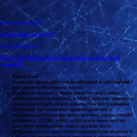
Навигация
Предыдущая запись
по
Осторожно гололед!
записям
Следующая запись
Правила безопасного поведения на водоёмах
зимой🧊
Объявление
:
Внимание руководителей организаций и учреждений с
массовым пребыванием людей!
В целях повышения эффективности подготовки
неработающего населения, в МФЦ, центрах занятости,
социальной поддержки и социального обслуживания
населения, организациях здравоохранения, в
социально-реабилитационных центрах, управляющих
компаниях (ТСЖ), домах культуры и иных местах
массового пребывания людей, должны быть
оборудованы уголки (стенды) гражданской обороны и
защиты от чрезвычайных ситуаций в соответствии с