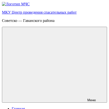
Перейти
к
МКУ Центр проведения спасательных работ
содержимому
Советско — Гаванского района
Меню
Главная