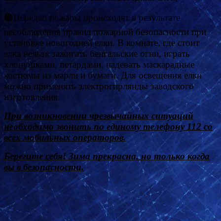
🟤Нередко пожары происходят в результате
несоблюдения правил пожарной безопасности при
установке новогодней елки. В комнате, где стоит
елка нельзя зажигать бенгальские огни, играть
хлопушками, петардами, надевать маскарадные
костюмы из марли и бумаги. Для освещения елки
можно применять электрогирлянды заводского
изготовления.
При возникновении чрезвычайных ситуаций
необходимо звонить по единому телефону 112 со
всех мобильных операторов.
Берегите себя! Зима прекрасна, но только когда
вы в безопасности.