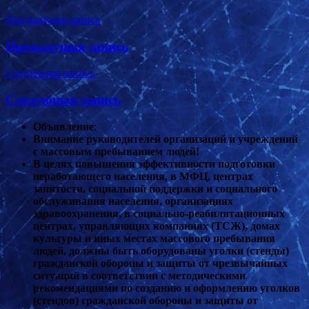
Навигация
Предыдущая запись
по
Предыдущая запись
записям
Следующая запись
Следующая запись
Объявление
:
Внимание руководителей организаций и учреждений
с массовым пребыванием людей!
В целях повышения эффективности подготовки
неработающего населения, в МФЦ, центрах
занятости, социальной поддержки и социального
обслуживания населения, организациях
здравоохранения, в социально-реабилитационных
центрах, управляющих компаниях (ТСЖ), домах
культуры и иных местах массового пребывания
людей, должны быть оборудованы уголки (стенды)
гражданской обороны и защиты от чрезвычайных
ситуаций в соответствии с методическими
рекомендациями по созданию и оформлению уголков
(стендов) гражданской обороны и защиты от