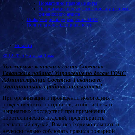
Нормативно-правовые акты
Организация и осуществление внутреннего
финансового аудита
Информация об учреждении МКУ
Политика конфиденциальности
Новости
30.12.2025
Наталья Дима
Уважаемые жители и гости Советско-
Гаванского района! Управление по делам ГОЧС
Администрации Советско-Гаванского
муниципального района напоминает!
При организации и проведении новогодних и
рождественских праздников, чтобы избежать
неприятных последствий при применении
пиротехнических изделий, предотвратить
несчастный случай, Вам необходимо помнить и
неукоснительно соблюдать правила пожарной