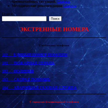
чрезвычайных ситуаций.
Скачать
Методические рекомендации
Скачать
Поиск
Поиск
ЭКСТРЕННЫЕ НОМЕРА
С мобильных телефонов
112 — ЕДИНЫЙ НОМЕР ПОМОЩИ
101 — ПОЖАРНАЯ ОХРАНА
102 — ПОЛИЦИЯ
103 — СКОРАЯ ПОМОЩЬ
104 — АВАРИЙНАЯ ГАЗОВАЯ СЛУЖБА
С городских (стационарных) телефонов