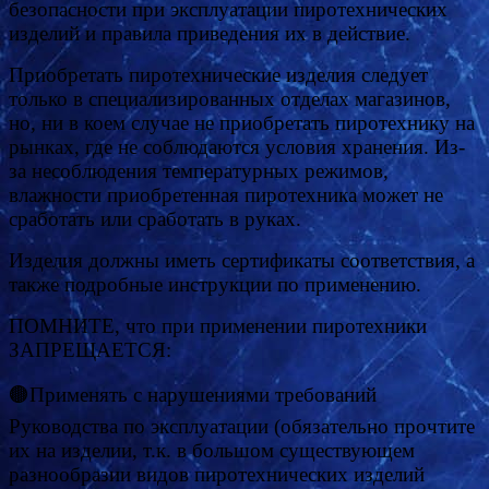
безопасности при эксплуатации пиротехнических
изделий и правила приведения их в действие.
Приобретать пиротехнические изделия следует
только в специализированных отделах магазинов,
но, ни в коем случае не приобретать пиротехнику на
рынках, где не соблюдаются условия хранения. Из-
за несоблюдения температурных режимов,
влажности приобретенная пиротехника может не
сработать или сработать в руках.
Изделия должны иметь сертификаты соответствия, а
также подробные инструкции по применению.
ПОМНИТЕ, что при применении пиротехники
ЗАПРЕЩАЕТСЯ:
🟤Применять с нарушениями требований
Руководства по эксплуатации (обязательно прочтите
их на изделии, т.к. в большом существующем
разнообразии видов пиротехнических изделий