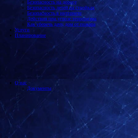
Безопасность на дороге
Безопасность детей на стройках
Безопасность в интернете
Действия при угрозе терроризма
Как уберечь дачу, дом от пожара
Услуги
Планирование
О нас
Документы