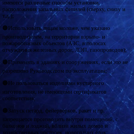
имеются различные способы установки,
расположения запальных фитилей (сверху, снизу и
т.д.);
🟤Использовать лицам моложе, чем указано
производителем, на территории взрыво- и
пожароопасных объектов (АЗС, в полосах
отчуждения железных дорог, ЛЭП, газопроводов);
🟤Применять в зданиях и сооружениях, если это не
разрешено Руководством по эксплуатации;
🟤Не пользоваться изделиями кустарного
изготовления, не имеющими сертификатов
соответствия;
🟤Запуск петард, фейерверков, ракет и пр.
запрещается производить внутри помещений, с
балконов и лоджий, вблизи жилых домов и
хозяйственных построек, новогодних ёлок;