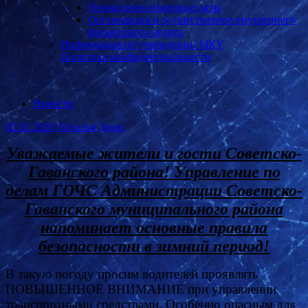
Нормативно-правовые акты
Организация и осуществление внутреннего
финансового аудита
Информация об учреждении МКУ
Политика конфиденциальности
Новости
02.02.2026
Наталья Дима
Уважаемые жители и гости Советско-
Гаванского района! Управление по
делам ГОЧС Администрации Советско-
Гаванского муниципального района
напоминает основные правила
безопасности в зимний период!
В такую погоду просим водителей проявлять
ПОВЫШЕННОЕ ВНИМАНИЕ при управлении
транспортными средствами. Особенно опасным для