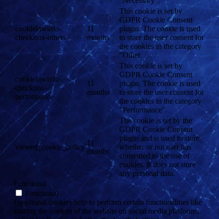
"Necessary".
This cookie is set by
GDPR Cookie Consent
cookielawinfo-
11
plugin. The cookie is used
checkbox-others
months
to store the user consent for
the cookies in the category
"Other.
This cookie is set by
GDPR Cookie Consent
cookielawinfo-
11
plugin. The cookie is used
checkbox-
months
to store the user consent for
performance
the cookies in the category
"Performance".
The cookie is set by the
GDPR Cookie Consent
plugin and is used to store
11
viewed_cookie_policy
whether or not user has
months
consented to the use of
cookies. It does not store
any personal data.
Functional
Functional
Functional cookies help to perform certain functionalities like
sharing the content of the website on social media platforms,