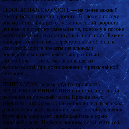
БЕЗОПАСНАЯ СКОРОСТЬ — не менее важный
фактор безопасности на дороге. В плохую погоду
она может отличаться от установленной скорости
движения в сторону уменьшения, поэтому в потоке
не пытайтесь обогнать попутный транспорт. Резкие
маневры торможения, перестроения и обгона на
скользкой дороге чреваты печальными
последствиями: искореженный, разбитый
автомобиль — это самая небольшая из
неприятностей при возникновении чрезвычайной
ситуации.
ПЕШЕХОДАМ рекомендуется проявлять
МАКСИМУМ ВНИМАНИЯ и осторожности при
пересечении проезжей части. Прежде всего
убедитесь, что автомобили остановились и переход
для вас безопасен. Ввиду возможного обледенения
тротуаров, аккуратно приближайтесь к краю
проезжей части. Не будет лишним обозначить себя
световозвращающими элементами!