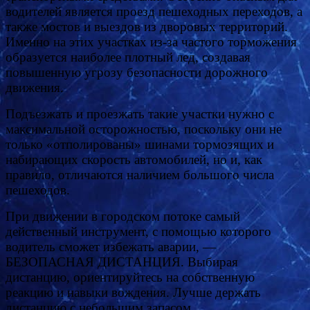
водителей является проезд пешеходных переходов, а
также мостов и выездов из дворовых территорий.
Именно на этих участках из-за частого торможения
образуется наиболее плотный лед, создавая
повышенную угрозу безопасности дорожного
движения.
Подъезжать и проезжать такие участки нужно с
максимальной осторожностью, поскольку они не
только «отполированы» шинами тормозящих и
набирающих скорость автомобилей, но и, как
правило, отличаются наличием большого числа
пешеходов.
При движении в городском потоке самый
действенный инструмент, с помощью которого
водитель сможет избежать аварии, —
БЕЗОПАСНАЯ ДИСТАНЦИЯ. Выбирая
дистанцию, ориентируйтесь на собственную
реакцию и навыки вождения. Лучше держать
дистанцию с небольшим запасом.