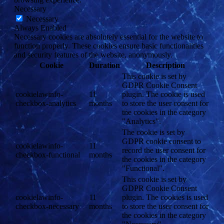
Necessary
Necessary
Always Enabled
Necessary cookies are absolutely essential for the website to
function properly. These cookies ensure basic functionalities
and security features of the website, anonymously.
Cookie
Duration
Description
This cookie is set by
GDPR Cookie Consent
cookielawinfo-
11
plugin. The cookie is used
checkbox-analytics
months
to store the user consent for
the cookies in the category
"Analytics".
The cookie is set by
GDPR cookie consent to
cookielawinfo-
11
record the user consent for
checkbox-functional
months
the cookies in the category
"Functional".
This cookie is set by
GDPR Cookie Consent
cookielawinfo-
11
plugin. The cookies is used
checkbox-necessary
months
to store the user consent for
the cookies in the category