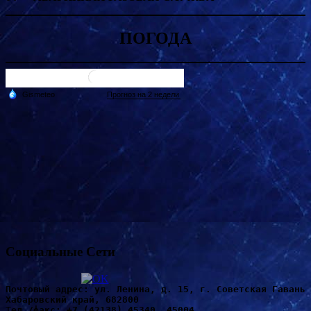
ПОГОДА
Социальные Сети
Почтовый адрес: ул. Ленина, д. 15, г. Советская Гавань 
Хабаровский край, 682800
Т
ел./факс: +7 (42138) 45340, 45004