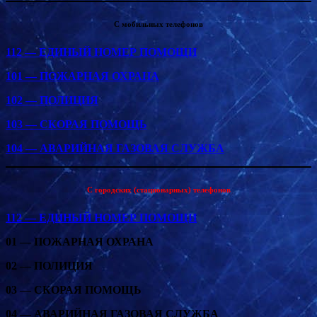
С мобильных телефонов
112 — ЕДИНЫЙ НОМЕР ПОМОЩИ
101 — ПОЖАРНАЯ ОХРАНА
102 — ПОЛИЦИЯ
103 — СКОРАЯ ПОМОЩЬ
104 — АВАРИЙНАЯ ГАЗОВАЯ СЛУЖБА
С городских (стационарных) телефонов
112 — ЕДИНЫЙ НОМЕР ПОМОЩИ
01 — ПОЖАРНАЯ ОХРАНА
02 — ПОЛИЦИЯ
03 — СКОРАЯ ПОМОЩЬ
04 — АВАРИЙНАЯ ГАЗОВАЯ СЛУЖБА