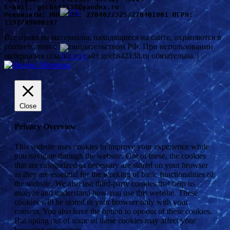
Е-mail: gochs42138@yandex.ru
Реквизиты: ИНН/КПП: 2704022325/270401001 ОГРН: 
1132709000247
Все права на материалы, находящиеся на сайте, охраняются в
соответствии с законодательством РФ. При использовании
материалов ссылка на сайт gochs42138.ru обязательна. |
Close
Privacy Overview
This website uses cookies to improve your experience while
you navigate through the website. Out of these, the cookies
that are categorized as necessary are stored on your browser
as they are essential for the working of basic functionalities of
the website. We also use third-party cookies that help us
analyze and understand how you use this website. These
cookies will be stored in your browser only with your
consent. You also have the option to opt-out of these cookies.
But opting out of some of these cookies may affect your
browsing experience.