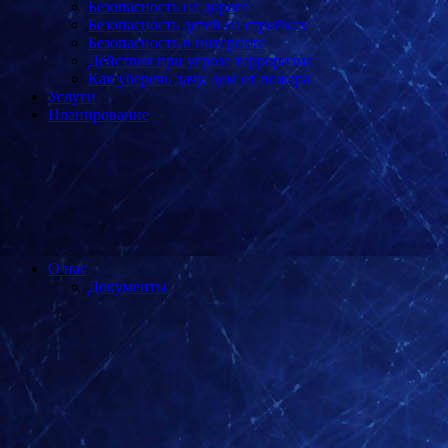
Безопасность на дороге
Безопасность детей на стройках
Безопасность в интернете
Действия при угрозе терроризма
Как уберечь дачу, дом от пожара
Услуги
Планирование
О нас
Документы