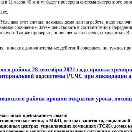
а в 11 часов 40 минут будет проверена система экстренного опо
аях.
 Услышав этот сигнал, находясь дома или на работе, надо вклю
аемое сообщение. Затем действовать в соответствии с переданны
ителю. Так же проверьте, оповещены ли соседи, сотрудники. В 
я, никаких дополнительных действий совершать не нужно, при 
ого района 28 сентября 2021 года прошла тренир
рриториальной подсистемы РСЧС при ликвидации а
Гаванского района прошли открытые уроки, посв
с массовым пребыванием людей!
тающего населения, в МФЦ, центрах занятости, социальной 
тационных центрах, управляющих компаниях (ТСЖ), домах к
ой обороны и защиты от чрезвычайных ситуаций в соответс