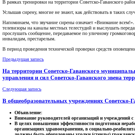
В рамках тренировки на территории Советско-Гаванского район
Услышав сирену, многие не знают, как действовать в таких случ
Напоминаем, что звучание сирены означает «Внимание всем!».
телевизоры на каналы местных телестудий и выслушать передав
прослушать сообщение, передаваемое по уличному громкоговор
инвалидам, престарелым.
В период проведения технической проверки средств оповещени
Навигация
Предыдущая запись
по
На территории Советско-Гаванского муниципальн
записям
управления и сил Советско-Гаванского звена те
Следующая запись
В общеобразовательных учреждениях Советско-
Объявление
:
Внимание руководителей организаций и учреждений 
В целях повышения эффективности подготовки нерабо
организациях здравоохранения, в социально-реабили
должны быть оборудованы уголки (стенды) гражданск