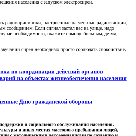
вещения населения с запуском электросирен.
чить радиоприемники, настроенные на местные радиостанции,
м сообщением. Если сигнал застал вас на улице, надо
случае необходимости, окажите помощь больным, детям,
звучании сирен необходимо просто соблюдать спокойствие.
овка по координации действий органов
варий на объектах жизнеобеспечения населения
ященные Дню гражданской обороны
поддержки и социального обслуживания населения,
ультуры и иных местах массового пребывания людей,
твии с методическими рекомендациями по созданию и