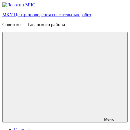
Перейти
к
МКУ Центр проведения спасательных работ
содержимому
Советско — Гаванского района
Меню
Главная