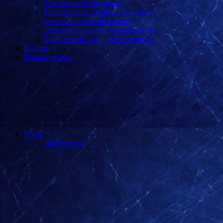
Безопасность на дороге
Безопасность детей на стройках
Безопасность в интернете
Действия при угрозе терроризма
Как уберечь дачу, дом от пожара
Услуги
Планирование
О нас
Документы