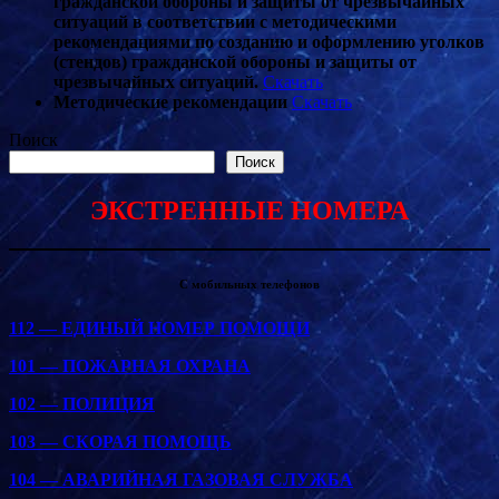
гражданской обороны и защиты от чрезвычайных
ситуаций в соответствии с методическими
рекомендациями по созданию и оформлению уголков
(стендов) гражданской обороны и защиты от
чрезвычайных ситуаций.
Скачать
Методические рекомендации
Скачать
Поиск
Поиск
ЭКСТРЕННЫЕ НОМЕРА
С мобильных телефонов
112 — ЕДИНЫЙ НОМЕР ПОМОЩИ
101 — ПОЖАРНАЯ ОХРАНА
102 — ПОЛИЦИЯ
103 — СКОРАЯ ПОМОЩЬ
104 — АВАРИЙНАЯ ГАЗОВАЯ СЛУЖБА