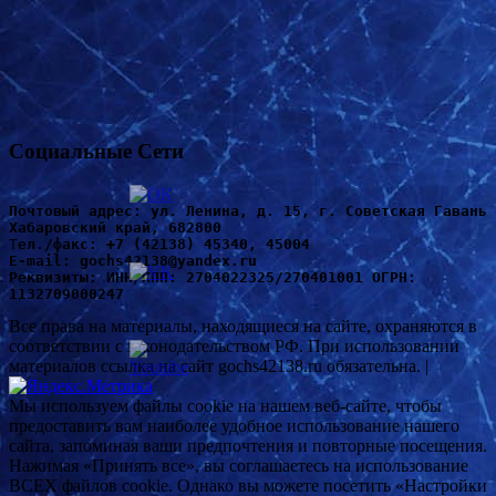
Социальные Сети
Почтовый адрес: ул. Ленина, д. 15, г. Советская Гавань 
Хабаровский край, 682800
Т
ел./факс: +7 (42138) 45340, 45004
Е-mail: gochs42138@yandex.ru
Реквизиты: ИНН/КПП: 2704022325/270401001 ОГРН: 
1132709000247
Все права на материалы, находящиеся на сайте, охраняются в
соответствии с законодательством РФ. При использовании
материалов ссылка на сайт gochs42138.ru обязательна. |
Мы используем файлы cookie на нашем веб-сайте, чтобы
предоставить вам наиболее удобное использование нашего
сайта, запоминая ваши предпочтения и повторные посещения.
Нажимая «Принять все», вы соглашаетесь на использование
ВСЕХ файлов cookie. Однако вы можете посетить «Настройки