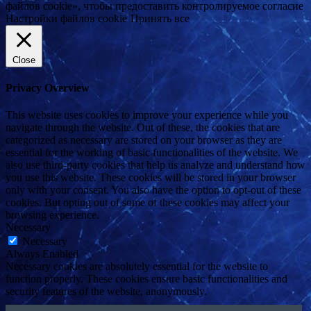
файлов cookie», чтобы предоставить контролируемое согласие
Настройки файлов cookie
Принять все
Close
Privacy Overview
This website uses cookies to improve your experience while you
navigate through the website. Out of these, the cookies that are
categorized as necessary are stored on your browser as they are
essential for the working of basic functionalities of the website. We
also use third-party cookies that help us analyze and understand how
you use this website. These cookies will be stored in your browser
only with your consent. You also have the option to opt-out of these
cookies. But opting out of some of these cookies may affect your
browsing experience.
Necessary
Necessary
Always Enabled
Necessary cookies are absolutely essential for the website to
function properly. These cookies ensure basic functionalities and
security features of the website, anonymously.