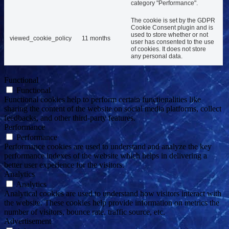
category "Performance".
The cookie is set by the GDPR
Cookie Consent plugin and is
used to store whether or not
viewed_cookie_policy
11 months
user has consented to the use
of cookies. It does not store
any personal data.
Functional
Functional
Functional cookies help to perform certain functionalities like
sharing the content of the website on social media platforms, collect
feedbacks, and other third-party features.
Performance
Performance
Performance cookies are used to understand and analyze the key
performance indexes of the website which helps in delivering a
better user experience for the visitors.
Analytics
Analytics
Analytical cookies are used to understand how visitors interact with
the website. These cookies help provide information on metrics the
number of visitors, bounce rate, traffic source, etc.
Advertisement