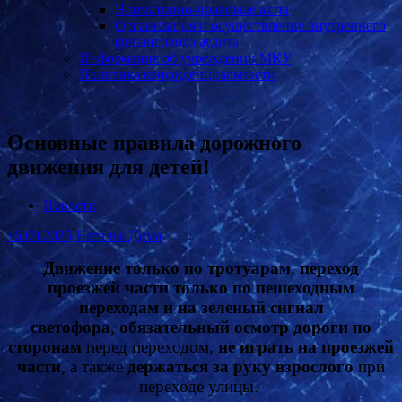
Нормативно-правовые акты
Организация и осуществление внутреннего
финансового аудита
Информация об учреждении МКУ
Политика конфиденциальности
Основные правила дорожного
движения для детей!
Новости
16.09.2025
Наталья Дима
Движение только по тротуарам
,
переход
проезжей части только по пешеходным
переходам и на зеленый сигнал
светофора
,
обязательный осмотр дороги по
сторонам
перед переходом,
не играть на проезжей
части
, а также
держаться за руку взрослого
при
переходе улицы.