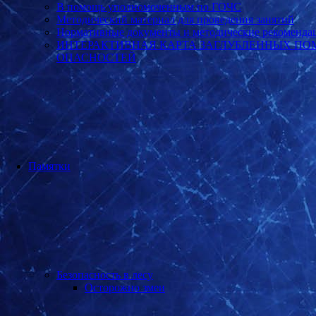
В помощь уполномоченным по ГОЧС
Методический материал для проведения занятий
Нормативные документы и методические рекоменда
ИНТЕРАКТИВНАЯ КАРТА ЗАГЛУБЛЕННЫХ ПО
ОПАСНОСТЕЙ
Памятки
Безопасность в лесу
Осторожно змеи