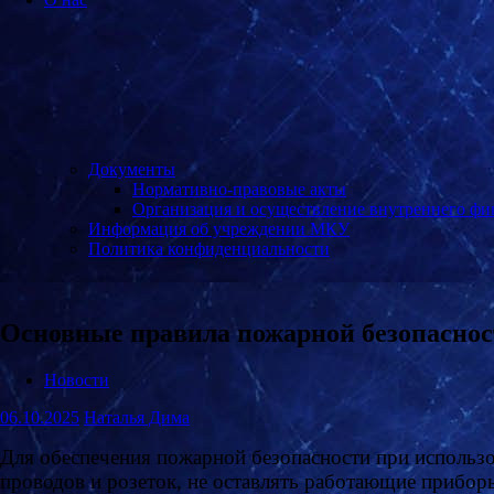
Документы
Нормативно-правовые акты
Организация и осуществление внутреннего фи
Информация об учреждении МКУ
Политика конфиденциальности
Основные правила пожарной безопаснос
Новости
06.10.2025
Наталья Дима
Для обеспечения пожарной безопасности при использо
проводов и розеток, не оставлять работающие приборы