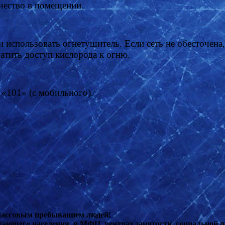
ичество в помещении.
и использовать огнетушитель. Если сеть не обесточен
атить доступ кислорода к огню.
 «101» (с мобильного).
 массовым пребыванием людей!
ающего населения, в МФЦ, центрах занятости, социальной п