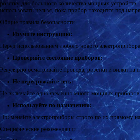
розетку для большого количества мощных устройств. 
использовать нельзя, пока прибор находится под нап
Общие правила безопасности
Изучите инструкцию:
Перед использованием любого нового электроприбора 
Проверяйте состояние приборов:
Регулярно осматривайте провода, розетки и вилки на 
Не перегружайте сеть:
Не включайте одновременно много мощных приборов в
Используйте по назначению:
Применяйте электроприборы строго по их прямому наз
Специфические рекомендации