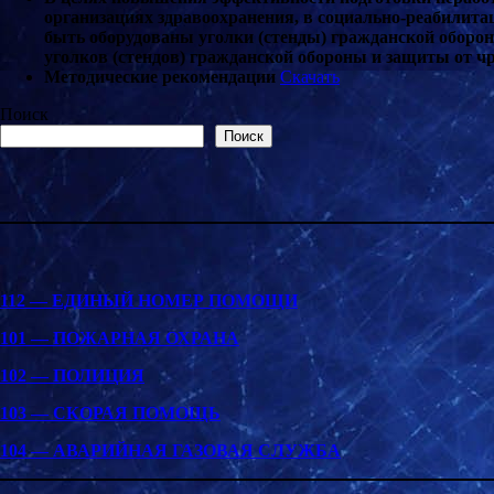
организациях здравоохранения, в социально-реабилит
быть оборудованы уголки (стенды) гражданской оборо
уголков (стендов) гражданской обороны и защиты от ч
Методические рекомендации
Скачать
Поиск
Поиск
112 — ЕДИНЫЙ НОМЕР ПОМОЩИ
101 — ПОЖАРНАЯ ОХРАНА
102 — ПОЛИЦИЯ
103 — СКОРАЯ ПОМОЩЬ
104 — АВАРИЙНАЯ ГАЗОВАЯ СЛУЖБА