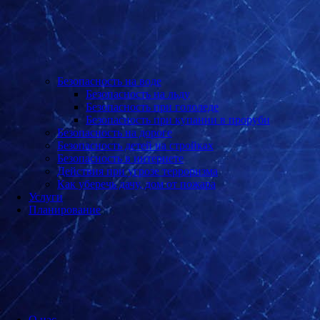
Безопасность на воде
Безопасность на льду
Безопасность при гололеде
Безопасность при купании в проруби
Безопасность на дороге
Безопасность детей на стройках
Безопасность в интернете
Действия при угрозе терроризма
Как уберечь дачу, дом от пожара
Услуги
Планирование
О нас