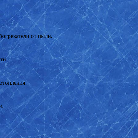
богреватели от пыли.
ети.
 отопления.
й.