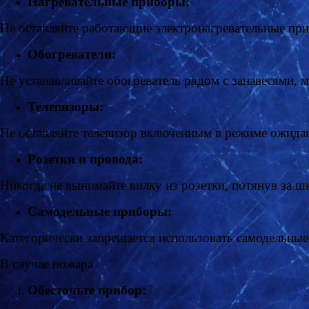
Нагревательные приборы:
Не оставляйте работающие электронагревательные при
Обогреватели:
Не устанавливайте обогреватель рядом с занавесями,
Телевизоры:
Не оставляйте телевизор включенным в режиме ожидан
Розетки и провода:
Никогда не вынимайте вилку из розетки, потянув за ш
Самодельные приборы:
Категорически запрещается использовать самодельны
В случае пожара
Обесточьте прибор: