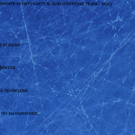
мените огнетушитель или плотную ткань; воду
луатации.
фектов.
ва проводки.
е по назначению.