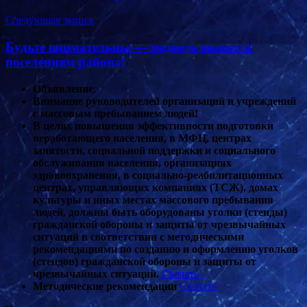
записям
Следующая запись
Будьте внимательны — медведь вышел к
поселениям района!
Объявление
:
Внимание руководителей организаций и учреждений
с массовым пребыванием людей!
В целях повышения эффективности подготовки
неработающего населения, в МФЦ, центрах
занятости, социальной поддержки и социального
обслуживания населения, организациях
здравоохранения, в социально-реабилитационных
центрах, управляющих компаниях (ТСЖ), домах
культуры и иных местах массового пребывания
людей, должны быть оборудованы уголки (стенды)
гражданской обороны и защиты от чрезвычайных
ситуаций в соответствии с методическими
рекомендациями по созданию и оформлению уголков
(стендов) гражданской обороны и защиты от
чрезвычайных ситуаций.
Скачать
Методические рекомендации
Скачать