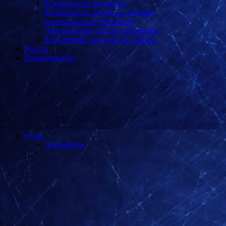
Безопасность на дороге
Безопасность детей на стройках
Безопасность в интернете
Действия при угрозе терроризма
Как уберечь дачу, дом от пожара
Услуги
Планирование
О нас
Документы