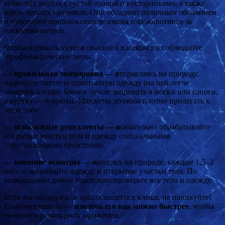
тенистых местах с густой травой и кустарниками, а также
вдоль лесных тропинок. Они обладают отличным обонянием
и чувствуют приближение человека или животного за
несколько метров.
Чтобы избежать укусов опасного насекомого соблюдайте
профилактические меры:
— правильная экипировка — о
тправляясь на природу,
надевайте светлую однотонную одежду (на ней легче
заметить клеща). Брюки лучше заправить в носки или сапоги,
а куртку — в брюки. Манжеты должны плотно прилегать к
запястьям.
— используйте репелленты — о
бязательно обрабатывайте
открытые участки тела и одежду специальными
отпугивающими средствами.
— внешние осмотры — н
аходясь на природе, каждые 1,5–2
часа осматривайте одежду и открытые участки тела. По
возвращении домой тщательно проверьте все тело и одежду.
Если вы обнаружили присосавшегося клеща, не паникуйте!
Главное правило —
извлечь его как можно быстрее
, чтобы
минимизировать риск заражения.