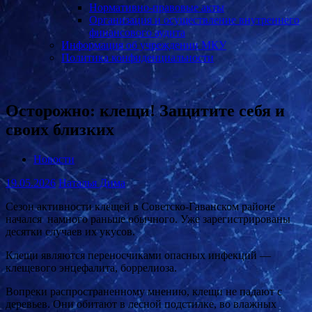
Нормативно-правовые акты
Организация и осуществление внутреннего
финансового аудита
Информация об учреждении МКУ
Политика конфиденциальности
Осторожно: клещи! Защитите себя и
своих близких
Новости
19.05.2026
Наталья Дима
Сезон активности клещей в Советско-Гаванском районе
начался намного раньше обычного. Уже зарегистрированы
десятки случаев их укусов.
Клещи являются переносчиками опасных инфекций —
клещевого энцефалита, боррелиоза.
Вопреки распространенному мнению, клещи не падают с
деревьев. Они обитают в лесной подстилке, во влажных