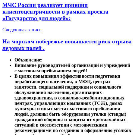
по
МЧС России реализует принцип
записям
клиентоцентричности в рамках проекта
«Государство для людей»:
Следующая запись
На морском побережье повышается риск отрыва
ледовых полей .
Объявление
:
Внимание руководителей организаций и учреждений
с массовым пребыванием людей!
В целях повышения эффективности подготовки
неработающего населения, в МФЦ, центрах
занятости, социальной поддержки и социального
обслуживания населения, организациях
здравоохранения, в социально-реабилитационных
центрах, управляющих компаниях (ТСЖ), домах
культуры и иных местах массового пребывания
людей, должны быть оборудованы уголки (стенды)
гражданской обороны и защиты от чрезвычайных
ситуаций в соответствии с методическими
рекомендациями по созданию и оформлению уголков