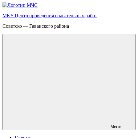
Перейти
к
МКУ Центр проведения спасательных работ
содержимому
Советско — Гаванского района
Меню
Главная