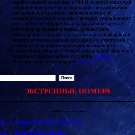
неработающего населения, в МФЦ, центрах занятости,
социальной поддержки и социального обслуживания
населения, организациях здравоохранения, в
социально-реабилитационных центрах, управляющих
компаниях (ТСЖ), домах культуры и иных местах
массового пребывания людей, должны быть
оборудованы уголки (стенды) гражданской обороны и
защиты от чрезвычайных ситуаций в соответствии с
методическими рекомендациями по созданию и
оформлению уголков (стендов) гражданской обороны и
защиты от чрезвычайных ситуаций.
Скачать
Методические рекомендации
Скачать
Поиск
Поиск
ЭКСТРЕННЫЕ НОМЕРА
С мобильных телефонов
112 — ЕДИНЫЙ НОМЕР ПОМОЩИ
101 — ПОЖАРНАЯ ОХРАНА