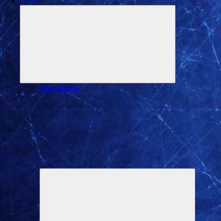
О нас
Развернуть
дочернее
меню
Документы
Разверну
дочернее
меню