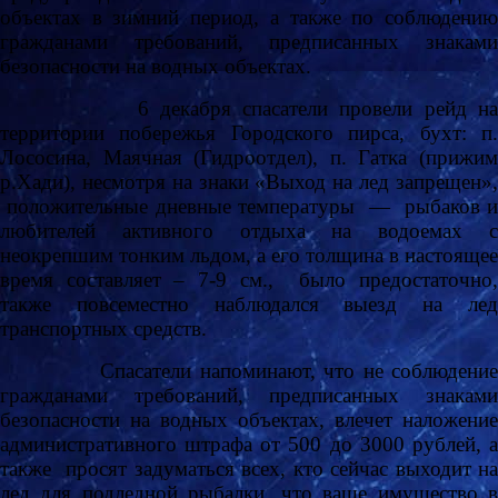
объектах в зимний период, а также по соблюдению
гражданами требований, предписанных знаками
безопасности на водных объектах.
6 декабря спасатели провели рейд на
территории побережья Городского пирса, бухт: п.
Лососина, Маячная (Гидроотдел), п. Гатка (прижим
р.Хади), несмотря на знаки «Выход на лед запрещен»,
положительные дневные температуры — рыбаков и
любителей активного отдыха на водоемах с
неокрепшим тонким льдом, а его толщина в настоящее
время составляет – 7-9 см., было предостаточно,
также повсеместно наблюдался выезд на лед
транспортных средств.
Спасатели напоминают, что не соблюдение
гражданами требований, предписанных знаками
безопасности на водных объектах, влечет наложение
административного штрафа от 500 до 3000 рублей, а
также просят задуматься всех, кто сейчас выходит на
лед для подледной рыбалки, что ваше имущество в