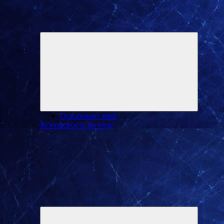
Разверну
дочернее
меню
Осторожно змеи
Безопасность на воде
Разверну
дочернее