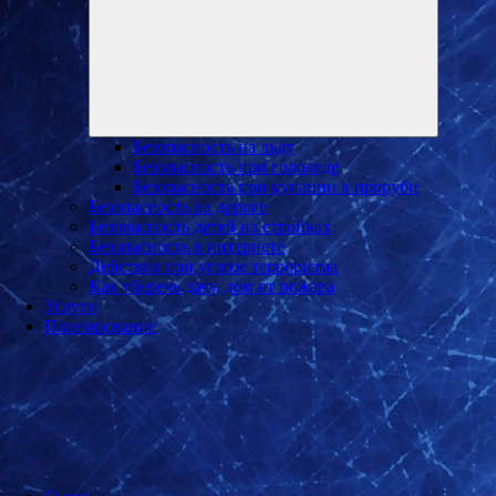
меню
Безопасность на льду
Безопасность при гололеде
Безопасность при купании в проруби
Безопасность на дороге
Безопасность детей на стройках
Безопасность в интернете
Действия при угрозе терроризма
Как уберечь дачу, дом от пожара
Услуги
Планирование