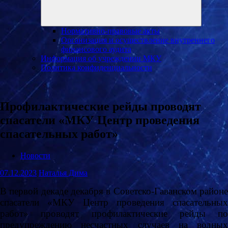
Нормативно-правовые акты
Организация и осуществление внутреннего
финансового аудита
Информация об учреждении МКУ
Политика конфиденциальности
Профилактические рейды проводят
спасатели «МКУ Центр проведения
спасательных работ»
Новости
07.12.2023
Наталья Дима
В первой декаде декабря в Советско-Гаванском районе
спасатели «МКУ Центр проведения спасательных
работ» проводят профилактические рейды по
предупреждению несчастных случаев на водных