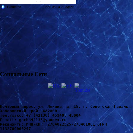
Социальные Сети
Почтовый адрес: ул. Ленина, д. 15, г. Советская Гавань 
Хабаровский край, 682800
Т
ел./факс: +7 (42138) 45340, 45004
Е-mail: gochs42138@yandex.ru
Реквизиты: ИНН/КПП: 2704022325/270401001 ОГРН: 
1132709000247