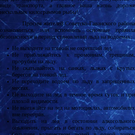
виде транспорта, а главное ваша жизнь дороже
нескольких килограммов рыбы!
Просим жителей Советско-Гаванского района
ознакомиться, или вспомнить основные правила
безопасности в период становления льда на водоемах:
Не выходите на тонкий не окрепший лед.
Не приближайтесь к промоинам, трещинам,
прорубям на льду.
Не скатывайтесь на санках, лыжах с крутых
берегов на тонкий лед.
Не переходите водоем по льду в запрещенных
местах.
Не выходите на лед в темное время суток и при
плохой видимости.
Не выезжайте на лед на мотоциклах, автомобилях
вне переправ.
Выходить на лед в состоянии алкогольного
опьянения, прыгать и бегать по льду, собираться
большим количеством людей в одной точке,