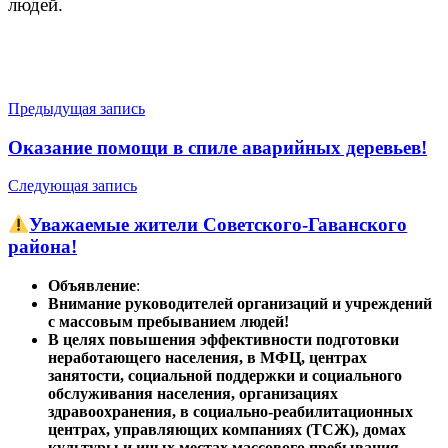
людей.
Навигация
Предыдущая запись
по
Оказание помощи в спиле аварийных деревьев!
записям
Следующая запись
Уважаемые жители Советского-Гаванского
района!
Объявление
:
Внимание руководителей организаций и учреждений
с массовым пребыванием людей!
В целях повышения эффективности подготовки
неработающего населения, в МФЦ, центрах
занятости, социальной поддержки и социального
обслуживания населения, организациях
здравоохранения, в социально-реабилитационных
центрах, управляющих компаниях (ТСЖ), домах
культуры и иных местах массового пребывания