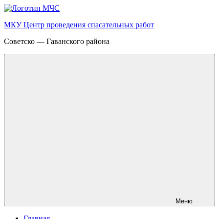
Перейти
к
МКУ Центр проведения спасательных работ
содержимому
Советско — Гаванского района
Меню
Главная