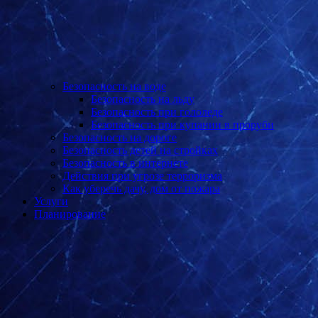
Безопасность на воде
Безопасность на льду
Безопасность при гололеде
Безопасность при купании в проруби
Безопасность на дороге
Безопасность детей на стройках
Безопасность в интернете
Действия при угрозе терроризма
Как уберечь дачу, дом от пожара
Услуги
Планирование