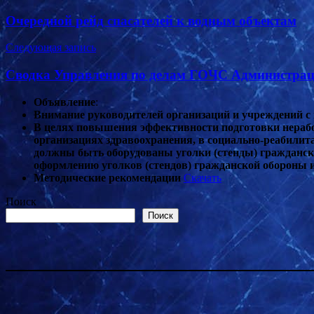
по
Очередной рейд спасателей к водным объектам
записям
Следующая запись
Сводка Управления по делам ГОЧС Администрации
Объявление
:
Внимание руководителей организаций и учреждений 
В целях повышения эффективности подготовки нерабо
организациях здравоохранения, в социально-реабили
должны быть оборудованы уголки (стенды) гражданск
оформлению уголков (стендов) гражданской обороны 
Методические рекомендации
Скачать
Поиск
Поиск