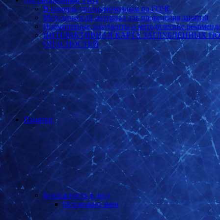
В помощь уполномоченным по ГОЧС
Методический материал для проведения занятий
Нормативные документы и методические рекоменд
ИНТЕРАКТИВНАЯ КАРТА ЗАГЛУБЛЕННЫХ П
ОПАСНОСТЕЙ
Памятки
Безопасность в лесу
Осторожно змеи