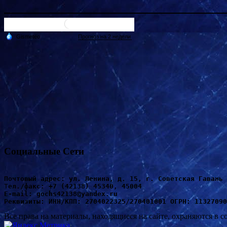
Социальные Сети
Почтовый адрес: ул. Ленина, д. 15, г. Советская Гавань 
Т
ел./факс: +7 (42138) 45340, 45004
Е-mail: gochs42138@yandex.ru
Реквизиты: ИНН/КПП: 2704022325/270401001 ОГРН: 11327090
Все права на материалы, находящиеся на сайте, охраняются в с