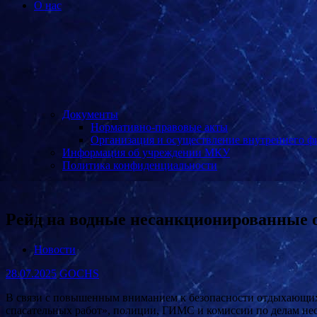
О нас
Документы
Нормативно-правовые акты
Организация и осуществление внутреннего ф
Информация об учреждении МКУ
Политика конфиденциальности
Рейд на водные несанкционированные 
Новости
28.07.2025
GOCHS
В связи с повышенным вниманием к безопасности отдыхающих
спасательных работ», полиции, ГИМС и комиссии по делам не