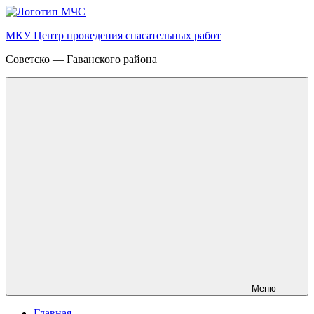
Перейти
к
МКУ Центр проведения спасательных работ
содержимому
Советско — Гаванского района
Меню
Главная