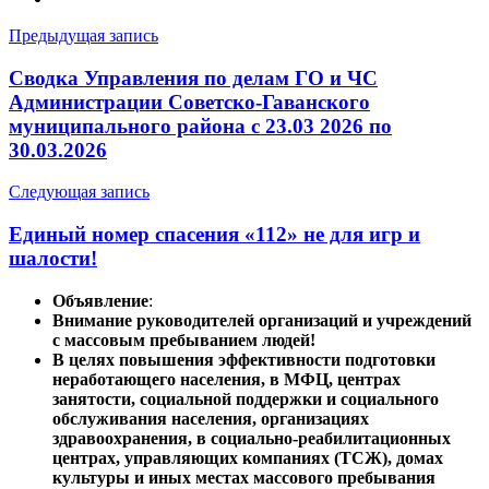
Навигация
Предыдущая запись
по
Сводка Управления по делам ГО и ЧС
записям
Администрации Советско-Гаванского
муниципального района с 23.03 2026 по
30.03.2026
Следующая запись
Единый номер спасения «112» не для игр и
шалости!
Объявление
:
Внимание руководителей организаций и учреждений
с массовым пребыванием людей!
В целях повышения эффективности подготовки
неработающего населения, в МФЦ, центрах
занятости, социальной поддержки и социального
обслуживания населения, организациях
здравоохранения, в социально-реабилитационных
центрах, управляющих компаниях (ТСЖ), домах
культуры и иных местах массового пребывания