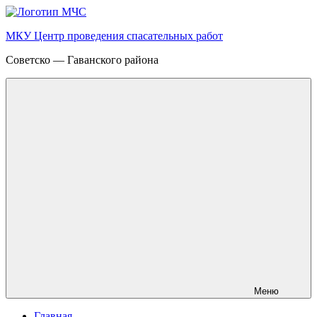
Перейти
к
МКУ Центр проведения спасательных работ
содержимому
Советско — Гаванского района
Меню
Главная