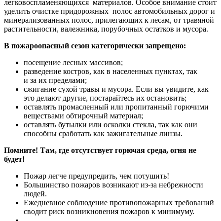
легковоспламеняющихся материалов. Особое внимание стоит
уделить очистке придорожных полос автомобильных дорог и
минерализованных полос, прилегающих к лесам, от травяной
растительности, валежника, порубочных остатков и мусора.
В пожароопасный сезон категорически запрещено:
посещение лесных массивов;
разведение костров, как в населенных пунктах, так
и за их пределами;
сжигание сухой травы и мусора. Если вы увидите, как
это делают другие, постарайтесь их остановить;
оставлять промасленный или пропитанный горючими
веществами обтирочный материал;
оставлять бутылки или осколки стекла, так как они
способны сработать как зажигательные линзы.
Помните!
Там, где отсутствует горючая среда, огня не
будет!
Пожар легче предупредить, чем потушить!
Большинство пожаров возникают из-за небрежности
людей.
Ежедневное соблюдение противопожарных требований
сводит риск возникновения пожаров к минимуму.