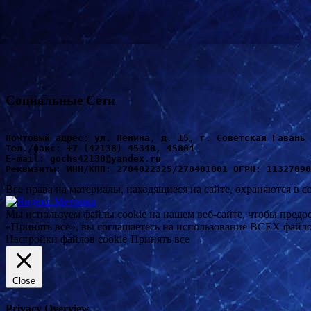
Социальные Сети
Почтовый адрес: ул. Ленина, д. 15, г. Советская Гавань 
Т
ел./факс: +7 (42138) 45340, 45004
Е-mail: gochs42138@yandex.ru
Реквизиты: ИНН/КПП: 2704022325/270401001 ОГРН: 11327090
Все права на материалы, находящиеся на сайте, охраняются в с
Мы используем файлы cookie на нашем веб-сайте, чтобы предо
«Принять все», вы соглашаетесь на использование ВСЕХ файло
Настройки файлов cookie
Принять все
Close
Privacy Overview