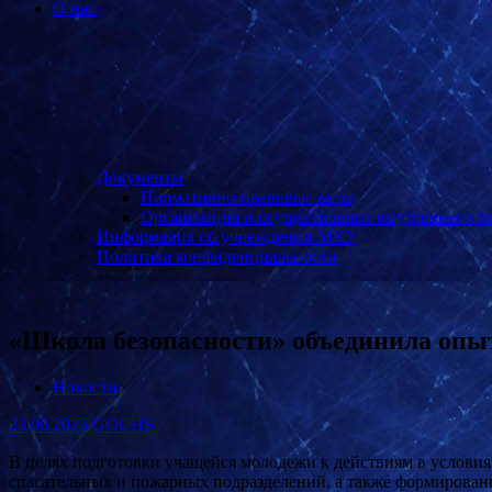
О нас
Документы
Нормативно-правовые акты
Организация и осуществление внутреннего ф
Информация об учреждении МКУ
Политика конфиденциальности
«Школа безопасности» объединила опы
Новости
23.06.2025
GOCHS
В целях подготовки учащейся молодежи к действиям в услови
спасательных и пожарных подразделений, а также формирования