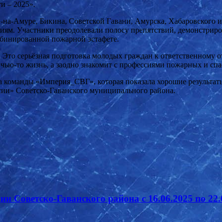
и – 2025».
-на-Амуре, Бикина, Советской Гавани, Амурска, Хабаровского и 
ям. Участники преодолевали полосу препятствий, демонстриро
мбинированной пожарной эстафете.
. Это серьёзная подготовка молодых граждан к ответственному
чью-то жизнь, а заодно знакомит с профессиями пожарных и спа
а команды «Империя_СВГ», которая показала хорошие результат
ии» Советско-Гаванского муниципального района.
 Советско-Гаванского района с 16.06.2025 по 22.