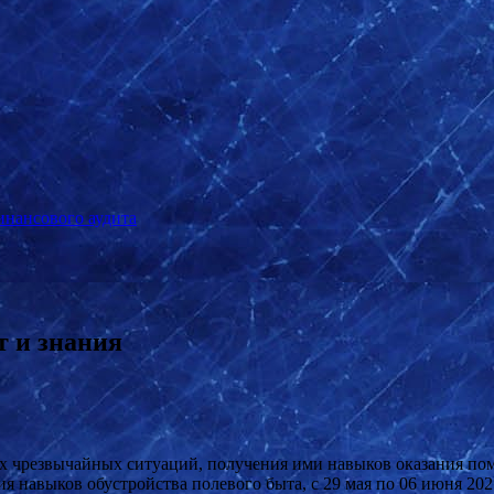
инансового аудита
т и знания
ях чрезвычайных ситуаций, получения ими навыков оказания по
 навыков обустройства полевого быта, с 29 мая по 06 июня 202