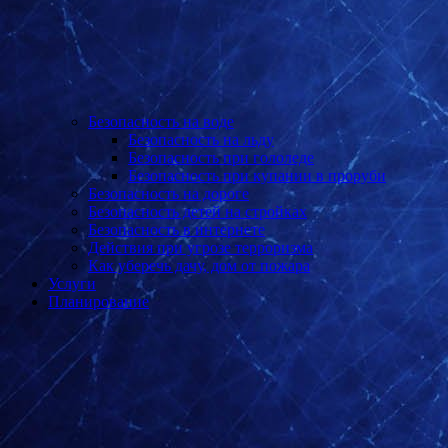
Безопасность на воде
Безопасность на льду
Безопасность при гололеде
Безопасность при купании в проруби
Безопасность на дороге
Безопасность детей на стройках
Безопасность в интернете
Действия при угрозе терроризма
Как уберечь дачу, дом от пожара
Услуги
Планирование