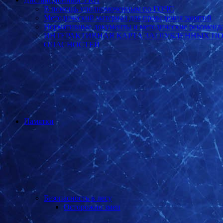
В помощь уполномоченным по ГОЧС
Методический материал для проведения занятий
Нормативные документы и методические рекоменд
ИНТЕРАКТИВНАЯ КАРТА ЗАГЛУБЛЕННЫХ П
ОПАСНОСТЕЙ
Памятки
Безопасность в лесу
Осторожно змеи