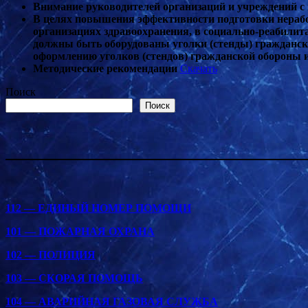
Внимание руководителей организаций и учреждений 
В целях повышения эффективности подготовки нерабо
организациях здравоохранения, в социально-реабили
должны быть оборудованы уголки (стенды) гражданск
оформлению уголков (стендов) гражданской обороны 
Методические рекомендации
Скачать
Поиск
Поиск
112 — ЕДИНЫЙ НОМЕР ПОМОЩИ
101 — ПОЖАРНАЯ ОХРАНА
102 — ПОЛИЦИЯ
103 — СКОРАЯ ПОМОЩЬ
104 — АВАРИЙНАЯ ГАЗОВАЯ СЛУЖБА