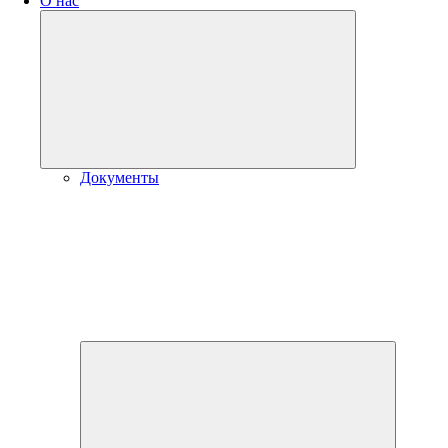
О нас
Развернуть
дочернее
меню
Документы
Разверну
дочернее
меню