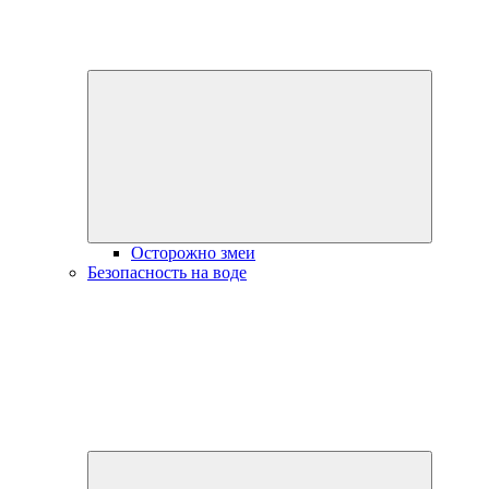
Разверну
дочернее
меню
Осторожно змеи
Безопасность на воде
Разверну
дочернее