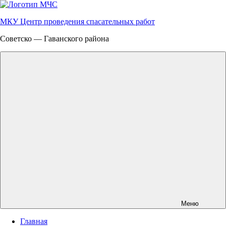
Перейти
к
МКУ Центр проведения спасательных работ
содержимому
Советско — Гаванского района
Меню
Главная