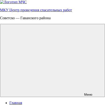
Перейти
к
МКУ Центр проведения спасательных работ
содержимому
Советско — Гаванского района
Меню
Главная