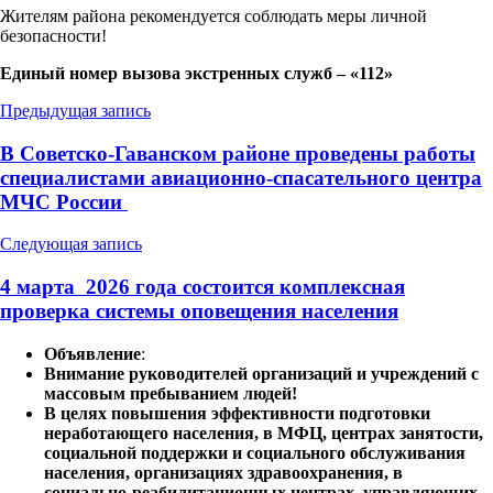
Жителям района рекомендуется соблюдать меры личной
безопасности!
Единый номер вызова экстренных служб – «112»
Навигация
Предыдущая запись
по
В Советско-Гаванском районе проведены работы
записям
специалистами авиационно-спасательного центра
МЧС России
Следующая запись
4 марта 2026 года состоится комплексная
проверка системы оповещения населения
Объявление
:
Внимание руководителей организаций и учреждений с
массовым пребыванием людей!
В целях повышения эффективности подготовки
неработающего населения, в МФЦ, центрах занятости,
социальной поддержки и социального обслуживания
населения, организациях здравоохранения, в
социально-реабилитационных центрах, управляющих