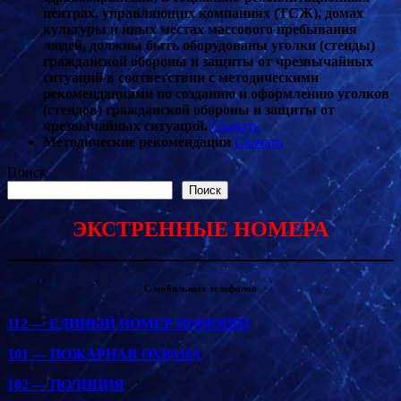
центрах, управляющих компаниях (ТСЖ), домах
культуры и иных местах массового пребывания
людей, должны быть оборудованы уголки (стенды)
гражданской обороны и защиты от чрезвычайных
ситуаций в соответствии с методическими
рекомендациями по созданию и оформлению уголков
(стендов) гражданской обороны и защиты от
чрезвычайных ситуаций.
Скачать
Методические рекомендации
Скачать
Поиск
Поиск
ЭКСТРЕННЫЕ НОМЕРА
С мобильных телефонов
112 — ЕДИНЫЙ НОМЕР ПОМОЩИ
101 — ПОЖАРНАЯ ОХРАНА
102 — ПОЛИЦИЯ