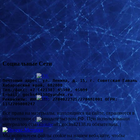
Социальные Сети
Почтовый адрес: ул. Ленина, д. 15, г. Советская Гавань 
Хабаровский край, 682800
Т
ел./факс: +7 (42138) 45340, 45004
Е-mail: gochs42138@yandex.ru
Реквизиты: ИНН/КПП: 2704022325/270401001 ОГРН: 
1132709000247
Все права на материалы, находящиеся на сайте, охраняются в
соответствии с законодательством РФ. При использовании
материалов ссылка на сайт gochs42138.ru обязательна. |
Мы используем файлы cookie на нашем веб-сайте, чтобы