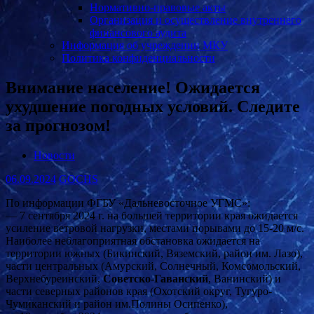
Нормативно-правовые акты
Организация и осуществление внутреннего
финансового аудита
Информация об учреждении МКУ
Политика конфиденциальности
Внимание население! Ожидается
ухудшение погодных условий. Следите
за прогнозом!
Новости
06.09.2024
GOCHS
По информации ФГБУ «Дальневосточное УГМС»:
— 7 сентября 2024 г. на большей территории края ожидается
усиление ветровой нагрузки, местами порывами до 15-20 м/с.
Наиболее неблагоприятная обстановка ожидается на
территории южных (Бикинский, Вяземский, район им. Лазо),
части центральных (Амурский, Солнечный, Комсомольский,
Верхнебуреинский,
Советско-Гаванский
, Ванинский) и
части северных районов края (Охотский округ, Тугуро-
Чумиканский и район им.Полины Осипенко),