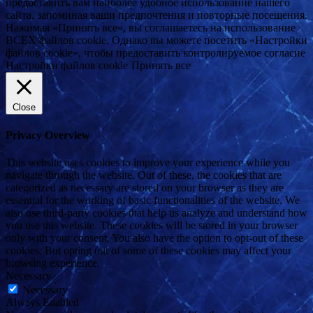
предоставить вам наиболее удобное использование нашего
сайта, запоминая ваши предпочтения и повторные посещения.
Нажимая «Принять все», вы соглашаетесь на использование
ВСЕХ файлов cookie. Однако вы можете посетить «Настройки
файлов cookie», чтобы предоставить контролируемое согласие
Настройки файлов cookie
Принять все
Close
Privacy Overview
This website uses cookies to improve your experience while you
navigate through the website. Out of these, the cookies that are
categorized as necessary are stored on your browser as they are
essential for the working of basic functionalities of the website. We
also use third-party cookies that help us analyze and understand how
you use this website. These cookies will be stored in your browser
only with your consent. You also have the option to opt-out of these
cookies. But opting out of some of these cookies may affect your
browsing experience.
Necessary
Necessary
Always Enabled