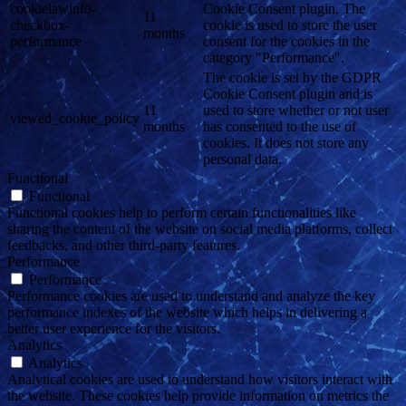
cookielawinfo-
Cookie Consent plugin. The
11
checkbox-
cookie is used to store the user
months
performance
consent for the cookies in the
category "Performance".
The cookie is set by the GDPR
Cookie Consent plugin and is
11
used to store whether or not user
viewed_cookie_policy
months
has consented to the use of
cookies. It does not store any
personal data.
Functional
Functional
Functional cookies help to perform certain functionalities like
sharing the content of the website on social media platforms, collect
feedbacks, and other third-party features.
Performance
Performance
Performance cookies are used to understand and analyze the key
performance indexes of the website which helps in delivering a
better user experience for the visitors.
Analytics
Analytics
Analytical cookies are used to understand how visitors interact with
the website. These cookies help provide information on metrics the