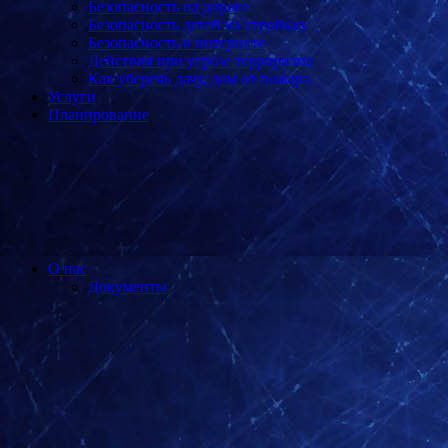
Безопасность на дороге
Безопасность детей на стройках
Безопасность в интернете
Действия при угрозе терроризма
Как уберечь дачу, дом от пожара
Услуги
Планирование
О нас
Документы