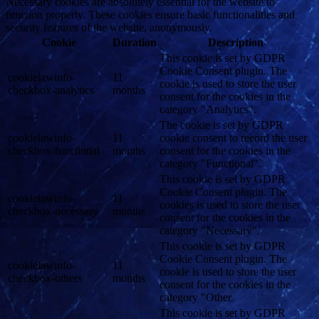
Necessary cookies are absolutely essential for the website to
function properly. These cookies ensure basic functionalities and
security features of the website, anonymously.
Cookie
Duration
Description
This cookie is set by GDPR
Cookie Consent plugin. The
cookielawinfo-
11
cookie is used to store the user
checkbox-analytics
months
consent for the cookies in the
category "Analytics".
The cookie is set by GDPR
cookielawinfo-
11
cookie consent to record the user
checkbox-functional
months
consent for the cookies in the
category "Functional".
This cookie is set by GDPR
Cookie Consent plugin. The
cookielawinfo-
11
cookies is used to store the user
checkbox-necessary
months
consent for the cookies in the
category "Necessary".
This cookie is set by GDPR
Cookie Consent plugin. The
cookielawinfo-
11
cookie is used to store the user
checkbox-others
months
consent for the cookies in the
category "Other.
This cookie is set by GDPR