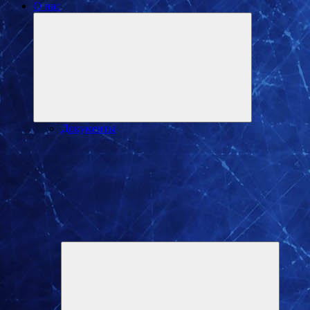
О нас
Развернуть
дочернее
меню
Документы
Разверн
дочерне
меню