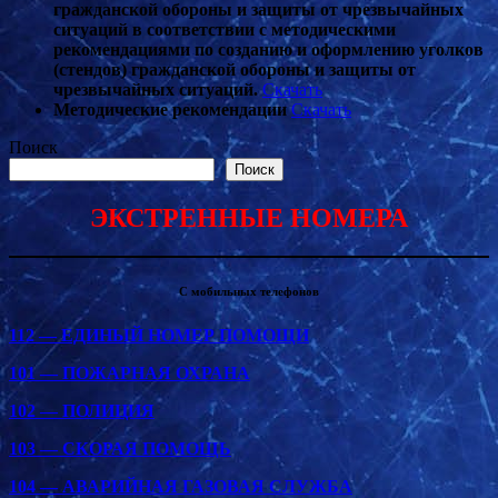
гражданской обороны и защиты от чрезвычайных
ситуаций в соответствии с методическими
рекомендациями по созданию и оформлению уголков
(стендов) гражданской обороны и защиты от
чрезвычайных ситуаций.
Скачать
Методические рекомендации
Скачать
Поиск
Поиск
ЭКСТРЕННЫЕ НОМЕРА
С мобильных телефонов
112 — ЕДИНЫЙ НОМЕР ПОМОЩИ
101 — ПОЖАРНАЯ ОХРАНА
102 — ПОЛИЦИЯ
103 — СКОРАЯ ПОМОЩЬ
104 — АВАРИЙНАЯ ГАЗОВАЯ СЛУЖБА