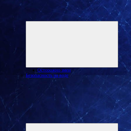
Разверн
дочерне
меню
Осторожно змеи
Безопасность на воде
Разверн
дочерне