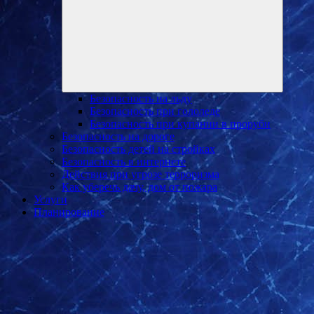
меню
Безопасность на льду
Безопасность при гололеде
Безопасность при купании в проруби
Безопасность на дороге
Безопасность детей на стройках
Безопасность в интернете
Действия при угрозе терроризма
Как уберечь дачу, дом от пожара
Услуги
Планирование