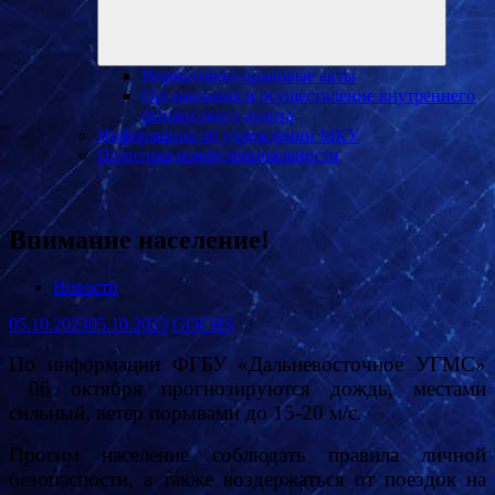
Нормативно-правовые акты
Организация и осуществление внутреннего
финансового аудита
Информация об учреждении МКУ
Политика конфиденциальности
Внимание население!
Новости
05.10.2023
05.10.2023
GOCHS
По информации ФГБУ «Дальневосточное УГМС»
06 октября прогнозируются дождь, местами
сильный, ветер порывами до 15-20 м/с.
Просим население соблюдать правила личной
безопасности, а также воздержаться от поездок на