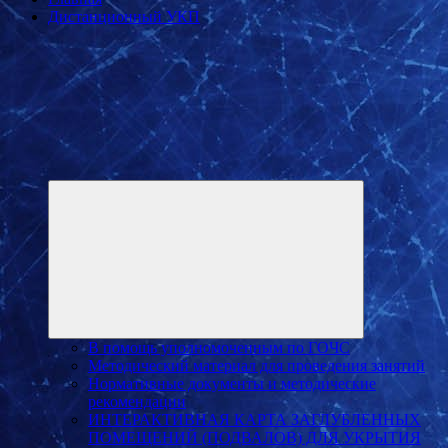
Дистанционный УКП
Развернуть
дочернее
меню
В помощь уполномоченным по ГОЧС
Методический материал для проведения занятий
Нормативные документы и методические
рекомендации
ИНТЕРАКТИВНАЯ КАРТА ЗАГЛУБЛЕННЫХ
ПОМЕЩЕНИЙ (ПОДВАЛОВ) ДЛЯ УКРЫТИЯ