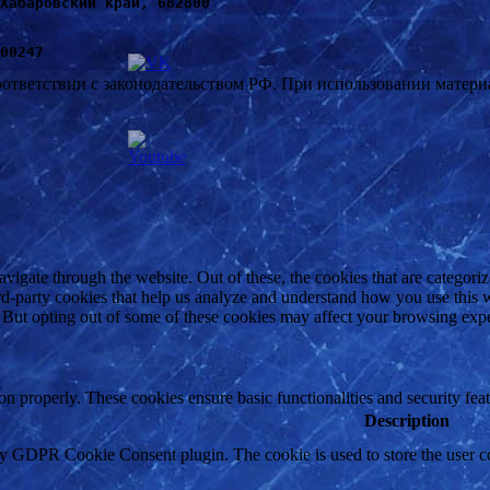
Хабаровский край, 682800
00247
оответствии с законодательством РФ. При использовании материал
igate through the website. Out of these, the cookies that are categorize
hird-party cookies that help us analyze and understand how you use this 
. But opting out of some of these cookies may affect your browsing exp
ion properly. These cookies ensure basic functionalities and security fe
Description
by GDPR Cookie Consent plugin. The cookie is used to store the user co