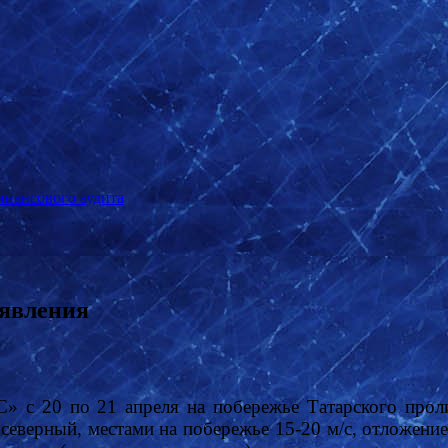
инансового аудита
 явления
с 20 по 21 апреля на побережье Татарского проли
 северный, местами на побережье 15-20 м/с, отложени