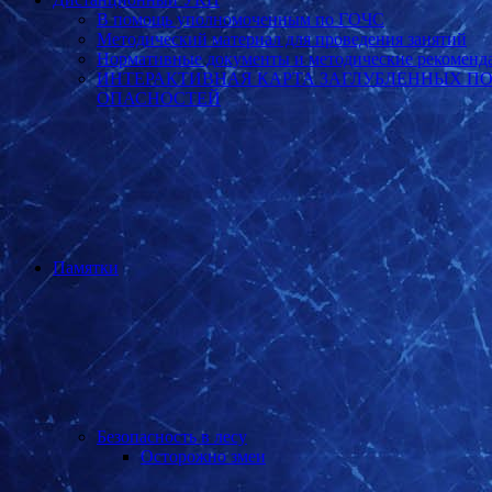
В помощь уполномоченным по ГОЧС
Методический материал для проведения занятий
Нормативные документы и методические рекоменд
ИНТЕРАКТИВНАЯ КАРТА ЗАГЛУБЛЕННЫХ П
ОПАСНОСТЕЙ
Памятки
Безопасность в лесу
Осторожно змеи