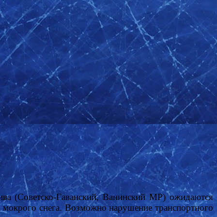
ва (Советско-Гаванский, Ванинский МР) ожидаются
е мокрого снега.
Возможно нарушение транспортного