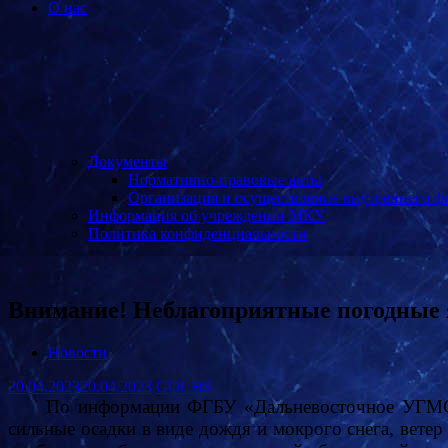
О нас
Документы
Нормативно-правовые акты
Организация и осуществление внутреннего ф
Информация об учреждении МКУ
Политика конфиденциальности
Внимание! Неблагоприятные погодные
Новости
20.04.2023
20.04.2023
GOCHS
По информации ФГБУ «Дальневосточное УГМС» 
сильные осадки в виде дождя и мокрого снега, ветер