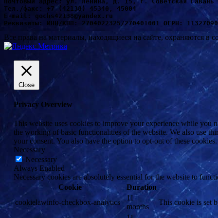
Почтовый адрес: ул. Ленина, д. 15, г. Советская Гавань 
Т
ел./факс: +7 (42138) 45340, 45004
Е-mail: gochs42138@yandex.ru
Реквизиты: ИНН/КПП: 2704022325/270401001 ОГРН: 11327090
Все права на материалы, находящиеся на сайте, охраняются в с
Close
Privacy Overview
This website uses cookies to improve your experience while you nav
the working of basic functionalities of the website. We also use t
your consent. You also have the option to opt-out of these cookies
Necessary
Necessary
Always Enabled
Necessary cookies are absolutely essential for the website to funct
Cookie
Duration
11
cookielawinfo-checkbox-analytics
This cookie is set 
months
11