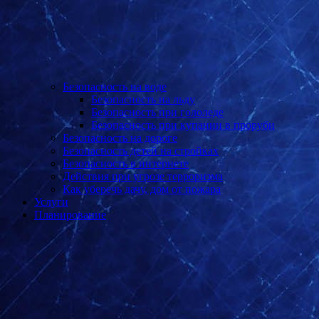
Безопасность на воде
Безопасность на льду
Безопасность при гололеде
Безопасность при купании в проруби
Безопасность на дороге
Безопасность детей на стройках
Безопасность в интернете
Действия при угрозе терроризма
Как уберечь дачу, дом от пожара
Услуги
Планирование