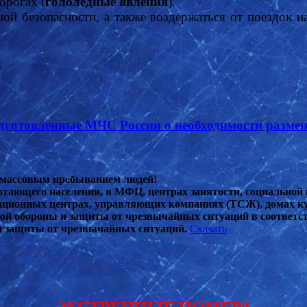
орогах (
гололедные явления
).
ой безопасности, а также воздержаться от поездок н
одготовленные МЧС России о необходимости разм
с массовым пребыванием людей!
тающего населения, в МФЦ, центрах занятости, социальной 
тационных центрах, управляющих компаниях (ТСЖ), домах к
ой обороны и защиты от чрезвычайных ситуаций в соответс
и защиты от чрезвычайных ситуаций.
Скачать