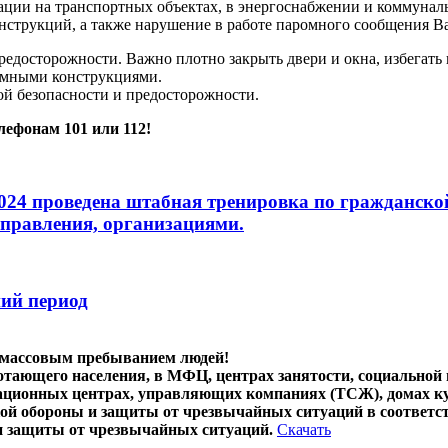
ции на транспортных объектах, в энергоснабжении и коммуналь
онструкций, а также нарушение в работе паромного сообщения 
досторожности. Важно плотно закрыть двери и окна, избегать по
амными конструкциями.
й безопасности и предосторожности.
лефонам 101 или 112!
 2024 проведена штабная тренировка по гражданск
управления, организациями.
ний период
с массовым пребыванием людей!
тающего населения, в МФЦ, центрах занятости, социальной 
тационных центрах, управляющих компаниях (ТСЖ), домах к
ой обороны и защиты от чрезвычайных ситуаций в соответс
и защиты от чрезвычайных ситуаций.
Скачать