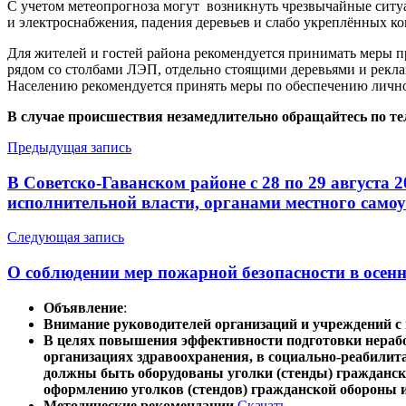
С учетом метеопрогноза могут возникнуть чрезвычайные ситуа
и электроснабжения, падения деревьев и слабо укреплённых к
Для жителей и гостей района рекомендуется принимать меры пре
рядом со столбами ЛЭП, отдельно стоящими деревьями и рекл
Населению рекомендуется принять меры по обеспечению лично
В случае происшествия незамедлительно обращайтесь по те
Навигация
Предыдущая запись
по
В Советско-Гаванском районе с 28 по 29 августа
записям
исполнительной власти, органами местного само
Следующая запись
О соблюдении мер пожарной безопасности в осен
Объявление
:
Внимание руководителей организаций и учреждений 
В целях повышения эффективности подготовки нерабо
организациях здравоохранения, в социально-реабили
должны быть оборудованы уголки (стенды) гражданск
оформлению уголков (стендов) гражданской обороны 
Методические рекомендации
Скачать