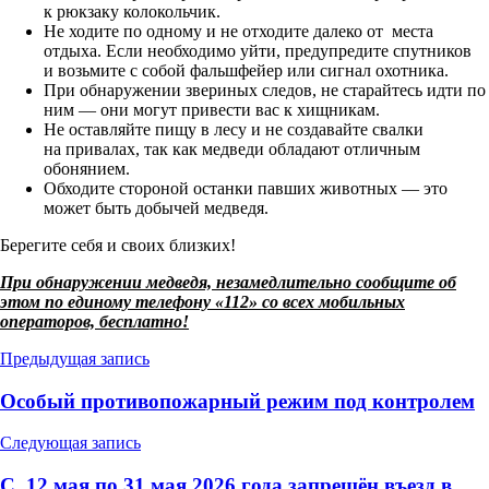
к рюкзаку колокольчик.
Не ходите по одному и не отходите далеко от места
отдыха. Если необходимо уйти, предупредите спутников
и возьмите с собой фальшфейер или сигнал охотника.
При обнаружении звериных следов, не старайтесь идти по
ним — они могут привести вас к хищникам.
Не оставляйте пищу в лесу и не создавайте свалки
на привалах, так как медведи обладают отличным
обонянием.
Обходите стороной останки павших животных — это
может быть добычей медведя.
Берегите себя и своих близких!
При обнаружении медведя, незамедлительно сообщите об
этом по единому телефону «112» со всех мобильных
операторов, бесплатно!
Навигация
Предыдущая запись
по
Особый противопожарный режим под контролем
записям
Следующая запись
С 12 мая по 31 мая 2026 года запрещён въезд в