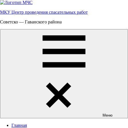
Перейти
к
МКУ Центр проведения спасательных работ
содержимому
Советско — Гаванского района
Меню
Главная