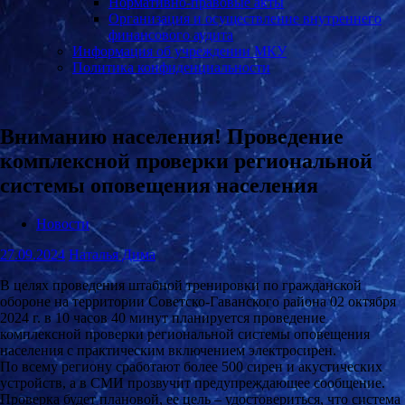
Нормативно-правовые акты
Организация и осуществление внутреннего
финансового аудита
Информация об учреждении МКУ
Политика конфиденциальности
Вниманию населения! Проведение
комплексной проверки региональной
системы оповещения населения
Новости
27.09.2024
Наталья Дима
В целях проведения штабной тренировки по гражданской
обороне на территории Советско-Гаванского района 02 октября
2024 г. в 10 часов 40 минут планируется проведение
комплексной проверки региональной системы оповещения
населения с практическим включением электросирен.
По всему региону сработают более 500 сирен и акустических
устройств, а в СМИ прозвучит предупреждающее сообщение.
Проверка будет плановой, ее цель – удостовериться, что система