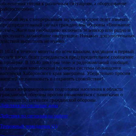
оповещения готова к различным ситуациям, а оборудование
работоспособно.
Громкий звук с непрерывным звучанием сирен будет означать
предупредительный сигнал гражданской обороны «Внимание
всем!». Жителям необходимо включить телевизор или радио и
прослушать дальнейшие инструкции. Никаких дополнительных
действий выполнять не нужно.
В 10.43 в течение минуты по всем каналам, входящим в первый
мультиплекс, будет передаваться предупредительное сообщение
о проверке. В 10.46 дикторы теле- и радиокомпаний сообщат,
что плановая комплексная проверка системы оповещения
населения Хабаровского края завершена. Убедительно просим
жителей не паниковать и сохранять спокойствие!
В целях информирования подготовки населения в области
гражданской обороны просим ознакомиться с памятками о
действиях по сигналам гражданской обороны.
Действия по сигналам дома
Действия по сигналам на работе
Тревожный чемоданчик (1)