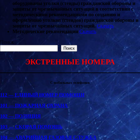
оборудованы уголки (стенды) гражданской обороны и
защиты от чрезвычайных ситуаций в соответствии с
методическими рекомендациями по созданию и
оформлению уголков (стендов) гражданской обороны и
защиты от чрезвычайных ситуаций.
Скачать
Методические рекомендации
Скачать
Поиск
Поиск
ЭКСТРЕННЫЕ НОМЕРА
С мобильных телефонов
112 — ЕДИНЫЙ НОМЕР ПОМОЩИ
101 — ПОЖАРНАЯ ОХРАНА
102 — ПОЛИЦИЯ
103 — СКОРАЯ ПОМОЩЬ
104 — АВАРИЙНАЯ ГАЗОВАЯ СЛУЖБА