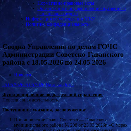
Нормативно-правовые акты
Организация и осуществление внутреннего
финансового аудита
Информация об учреждении МКУ
Политика конфиденциальности
Сводка Управления по делам ГОЧС
Администрации Советско-Гаванского
района с 18.05.2026 по 24.05.2026
Новости
25.05.2026
25.05.2026
Наталья Дима
Функционирование подразделений управления
:
Повседневная деятельность.
Поступившие указания, распоряжения
:
Постановление Главы Советско — Гаванского
муниципального района № 208 от 23.03.2026г. «О мерах
по охране лесов от пожаров и защите населенных