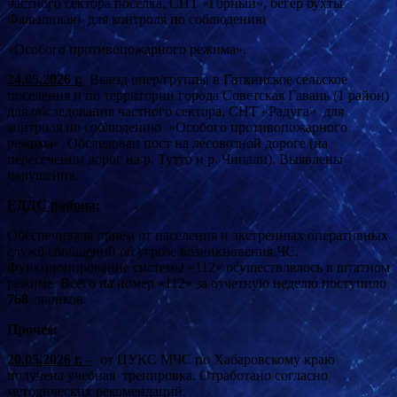
частного сектора посёлка, СНТ «Горный», бегер бухты
Фальшивая) для контроля по соблюдению
«Особого противопожарного режима».
24.05.2026 г.
Выезд опер/группы в Гаткинское сельское
поселения и по территории города Советская Гавань (1 район)
для обследования частного сектора, СНТ «Радуга» для
контроля по соблюдению «Особого противопожарного
режима». Обследован пост на лесовозной дороге (на
пересечении дорог на р. Тутто и р. Чипали). Выявлены
нарушения.
ЕДДС района:
Обеспечивала приём от населения и экстренных оперативных
служб сообщений об угрозе возникновения ЧС.
Функционирование системы «112» осуществлялось в штатном
режиме. Всего на номер «112» за отчетную неделю поступило
768
звонков.
Прочее:
20.05.2026 г. –
от ЦУКС МЧС по Хабаровскому краю
получена учебная тренировка. Отработано согласно
методических рекомендаций.