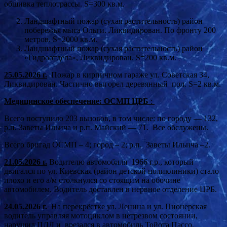
обшивка теплотрассы. S=300 кв.м.
Ландшафтный пожар (сухая растительность) район
побережья мыса Ольги. Ликвидирован. По фронту 200
метров. S=2000 кв.м.
Ландшафтный пожар (сухая растительность) район
«Гидроотдела», Ликвидирован. S=200 кв.м.
25.05.2026 г.
Пожар в кирпичном гараже ул. Советская 34,
Ликвидирован. Частично выгорел деревянный пол. S=2 кв.м.
Медицинское обеспечение:
ОСМП
ЦРБ
:
Всего поступило 203 вызовов, в том числе: по городу — 132,
р.п. Заветы Ильича и р.п. Майский — 71. Все обслужены.
Всего бригад ОСМП – 4; город – 2; р.п. Заветы Ильича –2.
21.05.2026 г.
Водителю автомобиля 1966 г.р., который
двигался по ул. Киевская (район детской поликлиники) стало
плохо и его а/м столкнулся со стоящим на обочине
автомобилем. Водитель доставлен в нервное отделение ЦРБ.
24.05.2026 г.
На перекрёстке ул. Ленина и ул. Пионерская
водитель управляя мотоциклом в нетрезвом состоянии,
нарушил ПДД и врезался в автомобиль Тойота Пассо,