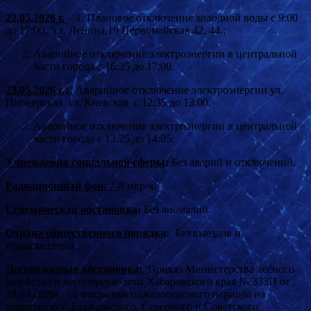
22.05.2026 г.
– 1. Плановое отключение холодной воды с 9:00
до 17:00, ул. Ленина,19 Первомайская 42, 44.;
Аварийное отключение электроэнергии в центральной
части города с 16:35 до 17:00.
23.05.2026 г.
1. Аварийное отключение электроэнергии ул.
Пионерская, ул. Киевская с 12:35 до 13:00.
Аварийное отключение электроэнергии в центральной
части города с 13:25 до 14:05.
Учреждения социальной сферы
:
Без аварий и отключений.
Радиационный фон:
7-
8 мкр/ч.
Сейсмическая обстановка
:
Без аномалий.
Охрана общественного порядка
:
Без выездов и
происшествий.
Лесопожарная обстановка:
Приказ Министерства лесного
хозяйства и лесопереработки Хабаровского края № 333П от
29.04.2026г. об открытии пожароопасного периода на
территориях: Баджальского, Северного и Советского