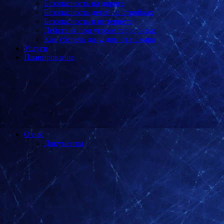
Безопасность на дороге
Безопасность детей на стройках
Безопасность в интернете
Действия при угрозе терроризма
Как уберечь дачу, дом от пожара
Услуги
Планирование
О нас
Документы