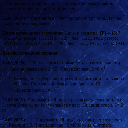
лесничества. На территории Советско-Гаванского района
лесных пожаров не зарегистрировано.
22.05.2026 г.
– проводился облёт территории района. Лесных
пожаров не обнаружено.
Противопожарное состояние
:
Силы и средства:
ПЧ
—
15
: 7
чел., 2АЦ, резерв: 1АЦ;
ПЧ
—
22
: 4 чел., 1АЦ, 1АЛ, резерв:
2АЦ, ПНС-110, АР-2;
ПЧ
—
49
: 5 чел., 1АЦ, 1АЛ, резерв: 1АЦ.
Выезды пожарной охраны:
19.05.2026г.
1. Ландшафтный пожар (сухая растительность)
2
ул. Сахалинская район д. 15. Ликвидирован, S=8 м
.
Возгорание мусора на открытой территории р.п. Заветы
Ильича, Приморский бульвар во дворе д. 15.
2
Ликвидирован, S=5 м
.
22.05.2026 г.
Ландшафтный пожар (сухая растительность) р.п.
Заветы Ильича, район угольного пирса. Ликвидирован, S= 2
га.
24.05.2026 г.
1. Ландшафтный пожар (сухая растительность)
ул. Калинина 5. Ликвидирован. S=4000 кв.м. Обгорела