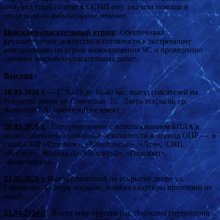
получил ушиб голени в ССМП ему оказали помощь и
отпустили на амбулаторное лечение.
Поисково-спасательный отряд:
Обеспечивал
круглосуточное дежурство в готовности к экстренному
реагированию на угрозу возникновения ЧС и проведению
срочных аварийно-спасательных работ.
Выезды
:
18.05.2026 г. —
С 16-15 до 16-40 час. выезд спасателей на
вскрытие двери ул. Советская 35. Дверь вскрыли, гр.
Казекина Т.А. претензий не имеет.
20.05.2026 г
.
Патрулирование с использованием БПЛА в
целях соблюдения пожарной безопасности в период ОПР — в
садах СНП «Спутник», «Юбилейный», «Луч», СНП
«Восход», «Восход -1», «Восход-2», «Горизонт»,
«Комсомолец».
22.05.2026 г.
Выезд спасателей на вскрытие двери ул.
Гончарова, 4. Дверь вскрыли, хозяйка квартиры претензий не
имеет.
23.04.2026 г.
Выезд опер/группы р.п. Лососина (территория