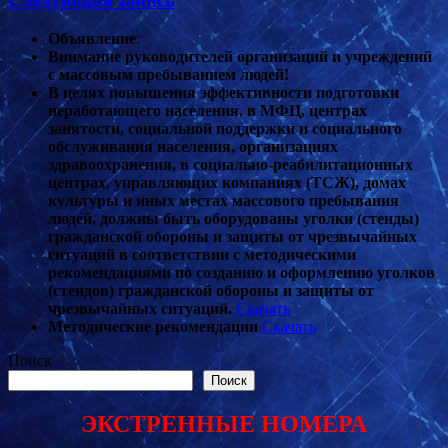
Следующая запись
Объявление
:
Внимание руководителей организаций и учреждений
с массовым пребыванием людей!
В целях повышения эффективности подготовки
неработающего населения, в МФЦ, центрах
занятости, социальной поддержки и социального
обслуживания населения, организациях
здравоохранения, в социально-реабилитационных
центрах, управляющих компаниях (ТСЖ), домах
культуры и иных местах массового пребывания
людей, должны быть оборудованы уголки (стенды)
гражданской обороны и защиты от чрезвычайных
ситуаций в соответствии с методическими
рекомендациями по созданию и оформлению уголков
(стендов) гражданской обороны и защиты от
чрезвычайных ситуаций.
Скачать
Методические рекомендации
Скачать
Поиск
Поиск
ЭКСТРЕННЫЕ НОМЕРА