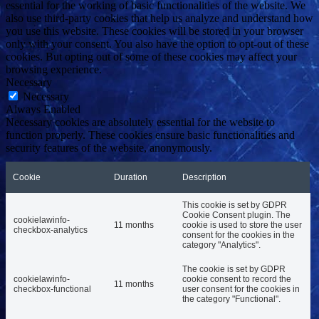
essential for the working of basic functionalities of the website. We
also use third-party cookies that help us analyze and understand how
you use this website. These cookies will be stored in your browser
only with your consent. You also have the option to opt-out of these
cookies. But opting out of some of these cookies may affect your
browsing experience.
Necessary
Necessary
Always Enabled
Necessary cookies are absolutely essential for the website to
function properly. These cookies ensure basic functionalities and
security features of the website, anonymously.
Cookie
Duration
Description
This cookie is set by GDPR
Cookie Consent plugin. The
cookielawinfo-
11 months
cookie is used to store the user
checkbox-analytics
consent for the cookies in the
category "Analytics".
The cookie is set by GDPR
cookielawinfo-
cookie consent to record the
11 months
checkbox-functional
user consent for the cookies in
the category "Functional".