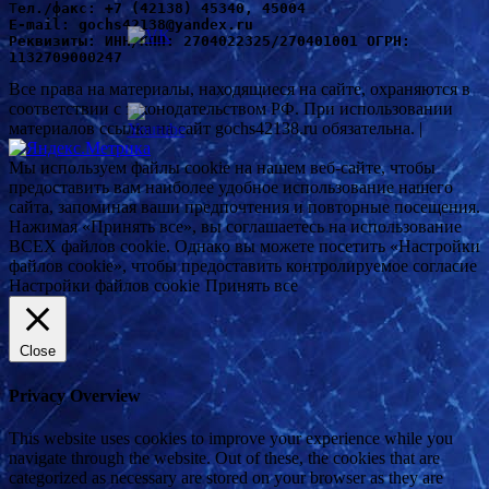
Т
ел./факс: +7 (42138) 45340, 45004
Е-mail: gochs42138@yandex.ru
Реквизиты: ИНН/КПП: 2704022325/270401001 ОГРН: 
1132709000247
Все права на материалы, находящиеся на сайте, охраняются в
соответствии с законодательством РФ. При использовании
материалов ссылка на сайт gochs42138.ru обязательна. |
Мы используем файлы cookie на нашем веб-сайте, чтобы
предоставить вам наиболее удобное использование нашего
сайта, запоминая ваши предпочтения и повторные посещения.
Нажимая «Принять все», вы соглашаетесь на использование
ВСЕХ файлов cookie. Однако вы можете посетить «Настройки
файлов cookie», чтобы предоставить контролируемое согласие
Настройки файлов cookie
Принять все
Close
Privacy Overview
This website uses cookies to improve your experience while you
navigate through the website. Out of these, the cookies that are
categorized as necessary are stored on your browser as they are