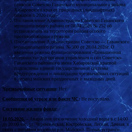
пунктов Советско Гаванского муниципального района
Хабаровского края от природных (ландшафтных)
пожаров в 2026 году».
Постановление Администрации Советско-Гаванского
муниципального района от 08.04.2026 № 252 об
установлении на территории района особого
противопожарного режима.
Постановление Администрации Советско — Гаванского
муниципального района № 300 от 28.04.2026г. О
введении режима функционирования «Повышенная
готовность» для органов управления и сил Советско-
Гаванского районного звена Хабаровской краевой
подсистемы единой государственной системы
предупреждения и ликвидации чрезвычайных ситуаций
в период майских праздничных и выходных дней.
Чрезвычайные ситуации
:
Нет
Сообщения об угрозе или факте ЧС
:
Не поступало.
Состояние жилого фонда
:
18.05.2026.
–
Аварийное отключение холодной воды в с 14:00
до 20:00 час. ул. Черемховская, Костромская, Лесная, Дачная, в
связи с порывом водовода р.п. Майский. Порыв устранён.